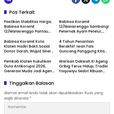
Pos Terkait
Pastikan Stabilitas Harga,
Babinsa Koramil
Babinsa Koramil
12/Manisrenggo Sambangi
12/Manisrenggo Pantau
Peternak Ayam Petelur,
Harga Sembako Di Pasar
Dukung Ketahanan Pangan
Klewer
Dan Perekonomian Warga
Babinsa Koramil Kota
4 Tahun Penantian
Klaten Hadiri Bakti Sosial
Berakhir! Iwan Fals
Donor Darah, Wujud Sinergi
Guncang Panggung Kita
Kemanusiaan
dengan ‘Menembus Awan
Ketersediaan Stok Darah
Ayolah Mulai
Pemkab Klaten Kukuhkan
Warisan Dakwah Ki Ageng
Duta Antikorupsi 2026,
Gribig Terus Hidup, Tradisi
Generasi Muda Jadi Agen
Yaqowiyu Sedot Ribuan
Perubahan Berintegritas
Pengunjung
Tinggalkan Balasan
Alamat email Anda tidak akan dipublikasikan.
Ruas yang
wajib ditandai
*