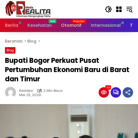
Langsung
ke
konten
Berita
Kesehatan
Otomotif
Internasional
Tek
Beranda
Blog
Blog
Bupati Bogor Perkuat Pusat
Pertumbuhan Ekonomi Baru di Barat
dan Timur
44
Redaksi
2 Min Baca
Mei 25, 2026