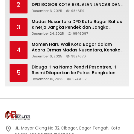
2
DPD BOGOR KOTA BERJALAN LANCAR DAN
KHIDMAT
Desember 6, 2025
9846119
Madas Nusantara DPD Kota Bogor Bahas
3
Kinerja Jangka Pendek dan Jangka
Panjang
Desember 24, 2025
9846097
Momen Haru Wali Kota Bogor dalam
4
Acara Ormas Madas Nusantara, Kenakan
Peci Hitam Tinggi sebagai Simbol
Desember 6, 2025
9824876
Kehormatan
Diduga Hina Nama Pendiri Pesantren, H
5
Resmi Dilaporkan ke Polres Bangkalan
Desember 16, 2025
9747657
JL. Mayor Oking No 32 Cibogor, Bogor Tengah, Kota