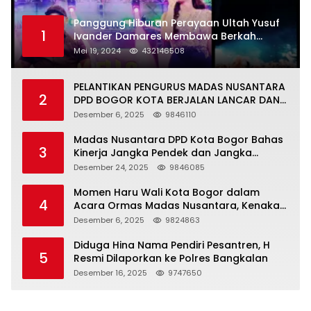
Panggung Hiburan Perayaan Ultah Yusuf
1
Ivander Damares Membawa Berkah
Warga Kejapanan
Mei 19, 2024
432146508
PELANTIKAN PENGURUS MADAS NUSANTARA
2
DPD BOGOR KOTA BERJALAN LANCAR DAN
KHIDMAT
Desember 6, 2025
9846110
Madas Nusantara DPD Kota Bogor Bahas
3
Kinerja Jangka Pendek dan Jangka
Panjang
Desember 24, 2025
9846085
Momen Haru Wali Kota Bogor dalam
4
Acara Ormas Madas Nusantara, Kenakan
Peci Hitam Tinggi sebagai Simbol
Desember 6, 2025
9824863
Kehormatan
Diduga Hina Nama Pendiri Pesantren, H
5
Resmi Dilaporkan ke Polres Bangkalan
Desember 16, 2025
9747650