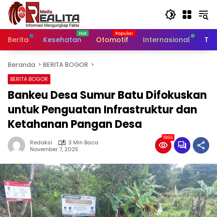
Langsung
ke
konten
Berita
Kesehatan
Otomotif
Internasional
Tek
Beranda
BERITA BOGOR
BERITA BOGOR
Bankeu Desa Sumur Batu Difokuskan
untuk Penguatan Infrastruktur dan
Ketahanan Pangan Desa
1866
Redaksi
3 Min Baca
November 7, 2025