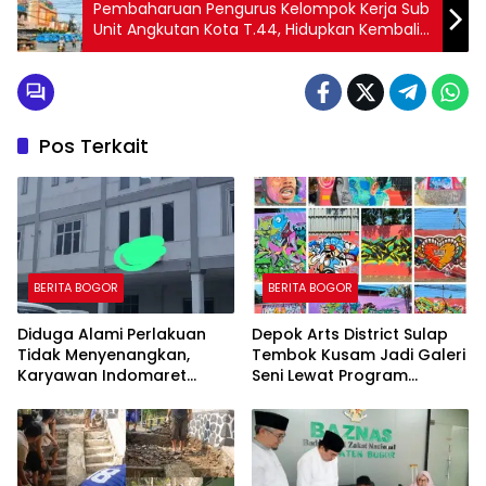
Pembaharuan Pengurus Kelompok Kerja Sub
Unit Angkutan Kota T.44, Hidupkan Kembali
Layanan Trayek
Pos Terkait
BERITA BOGOR
BERITA BOGOR
Diduga Alami Perlakuan
Depok Arts District Sulap
Tidak Menyenangkan,
Tembok Kusam Jadi Galeri
Karyawan Indomaret
Seni Lewat Program
Group Mengaku
GEMBOK
Dipermalukan di Hadapan
Rekan Kerja