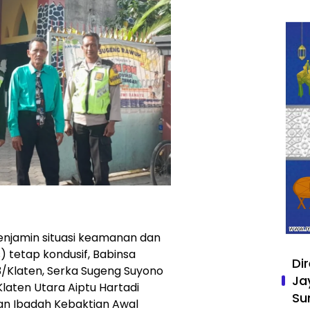
enjamin situasi keamanan dan
 tetap kondusif, Babinsa
Di
3/Klaten, Serka Sugeng Suyono
Ja
aten Utara Aiptu Hartadi
Su
n Ibadah Kebaktian Awal