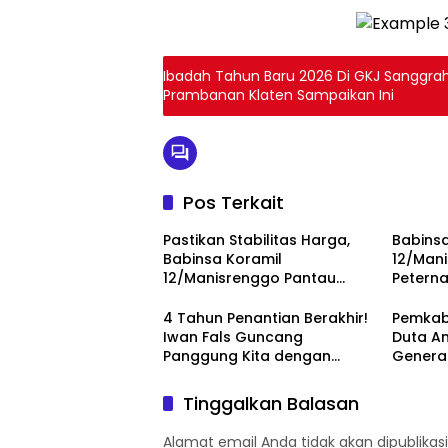
Ibadah Tahun Baru 2026 Di GKJ Sanggrah
Prambanan Klaten Sampaikan Ini
Pos Terkait
Pastikan Stabilitas Harga,
Babinsa
Babinsa Koramil
12/Man
12/Manisrenggo Pantau
Peterna
Harga Sembako Di Pasar
Dukung
Klewer
Dan Pe
4 Tahun Penantian Berakhir!
Pemkab
Iwan Fals Guncang
Duta An
Panggung Kita dengan
Genera
‘Menembus Awan Ayolah
Perubah
Mulai
Tinggalkan Balasan
Alamat email Anda tidak akan dipublikasi