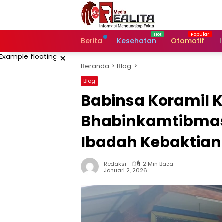
Langsung
ke
konten
Berita
Kesehatan
Otomotif
×
Beranda
Blog
Blog
Babinsa Koramil 
Bhabinkamtibmas
Ibadah Kebaktian
Redaksi
2 Min Baca
Januari 2, 2026