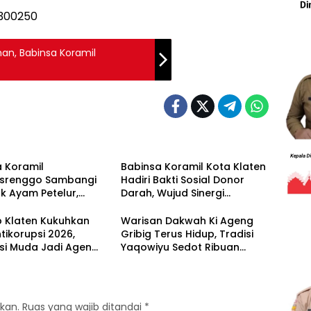
an, Babinsa Koramil
 Koramil
Babinsa Koramil Kota Klaten
isrenggo Sambangi
Hadiri Bakti Sosial Donor
k Ayam Petelur,
Darah, Wujud Sinergi
 Ketahanan Pangan
Kemanusiaan Ketersediaan
rekonomian Warga
Stok Darah
 Klaten Kukuhkan
Warisan Dakwah Ki Ageng
tikorupsi 2026,
Gribig Terus Hidup, Tradisi
si Muda Jadi Agen
Yaqowiyu Sedot Ribuan
an Berintegritas
Pengunjung
kan.
Ruas yang wajib ditandai
*