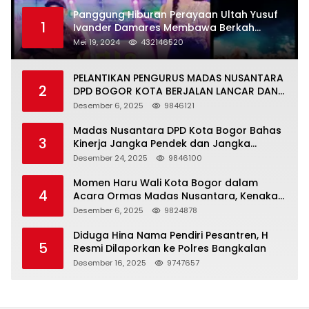
Panggung Hiburan Perayaan Ultah Yusuf
1
Ivander Damares Membawa Berkah
Warga Kejapanan
Mei 19, 2024
432146520
PELANTIKAN PENGURUS MADAS NUSANTARA
2
DPD BOGOR KOTA BERJALAN LANCAR DAN
KHIDMAT
Desember 6, 2025
9846121
Madas Nusantara DPD Kota Bogor Bahas
3
Kinerja Jangka Pendek dan Jangka
Panjang
Desember 24, 2025
9846100
Momen Haru Wali Kota Bogor dalam
4
Acara Ormas Madas Nusantara, Kenakan
Peci Hitam Tinggi sebagai Simbol
Desember 6, 2025
9824878
Kehormatan
Diduga Hina Nama Pendiri Pesantren, H
5
Resmi Dilaporkan ke Polres Bangkalan
Desember 16, 2025
9747657