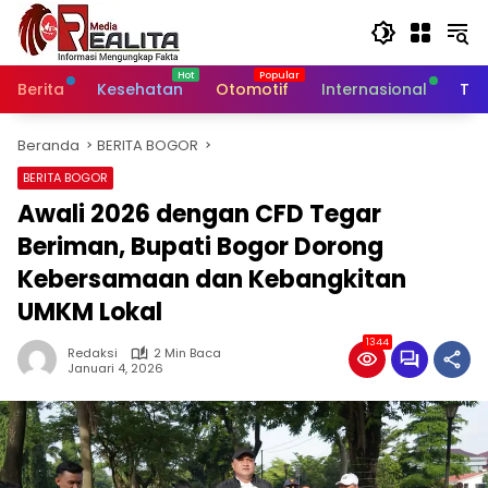
Langsung
ke
konten
Berita
Kesehatan
Otomotif
Internasional
Tek
Beranda
BERITA BOGOR
BERITA BOGOR
Awali 2026 dengan CFD Tegar
Beriman, Bupati Bogor Dorong
Kebersamaan dan Kebangkitan
UMKM Lokal
1344
Redaksi
2 Min Baca
Januari 4, 2026