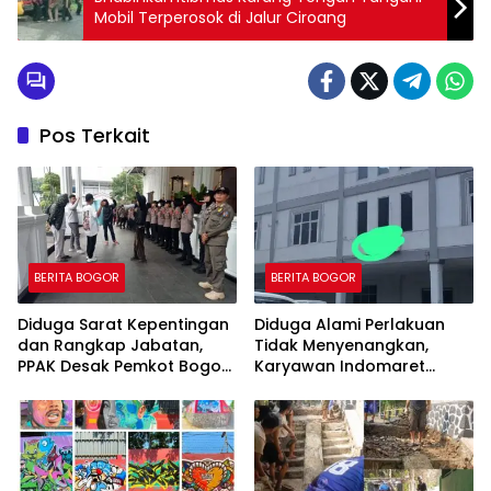
Mobil Terperosok di Jalur Ciroang
Pos Terkait
BERITA BOGOR
BERITA BOGOR
Diduga Sarat Kepentingan
Diduga Alami Perlakuan
dan Rangkap Jabatan,
Tidak Menyenangkan,
PPAK Desak Pemkot Bogor
Karyawan Indomaret
Evaluasi Pengangkatan
Group Mengaku
Kabag Kesra
Dipermalukan di Hadapan
Rekan Kerja