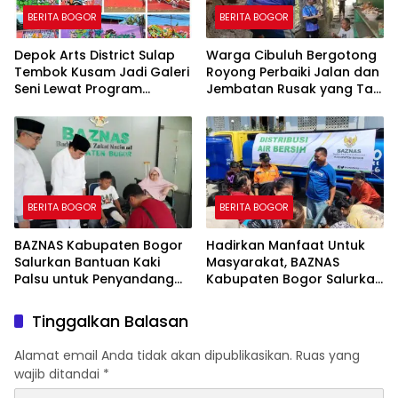
BERITA BOGOR
BERITA BOGOR
Depok Arts District Sulap
Warga Cibuluh Bergotong
Tembok Kusam Jadi Galeri
Royong Perbaiki Jalan dan
Seni Lewat Program
Jembatan Rusak yang Tak
GEMBOK
Kunjung Direhabilitasi
BERITA BOGOR
BERITA BOGOR
BAZNAS Kabupaten Bogor
Hadirkan Manfaat Untuk
Salurkan Bantuan Kaki
Masyarakat, BAZNAS
Palsu untuk Penyandang
Kabupaten Bogor Salurkan
Disabilitas, Wujud Nyata
15.000 Liter Air Bersih Untuk
Kepedulian dalam
Warga Terdampak
Tinggalkan Balasan
Program “Bogor Peduli”
Kekeringan
Alamat email Anda tidak akan dipublikasikan.
Ruas yang
wajib ditandai
*