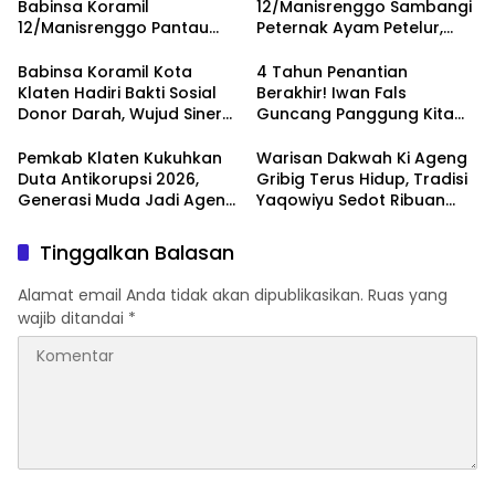
Babinsa Koramil
12/Manisrenggo Sambangi
12/Manisrenggo Pantau
Peternak Ayam Petelur,
Harga Sembako Di Pasar
Dukung Ketahanan Pangan
Klewer
Dan Perekonomian Warga
Babinsa Koramil Kota
4 Tahun Penantian
Klaten Hadiri Bakti Sosial
Berakhir! Iwan Fals
Donor Darah, Wujud Sinergi
Guncang Panggung Kita
Kemanusiaan
dengan ‘Menembus Awan
Ketersediaan Stok Darah
Ayolah Mulai
Pemkab Klaten Kukuhkan
Warisan Dakwah Ki Ageng
Duta Antikorupsi 2026,
Gribig Terus Hidup, Tradisi
Generasi Muda Jadi Agen
Yaqowiyu Sedot Ribuan
Perubahan Berintegritas
Pengunjung
Tinggalkan Balasan
Alamat email Anda tidak akan dipublikasikan.
Ruas yang
wajib ditandai
*