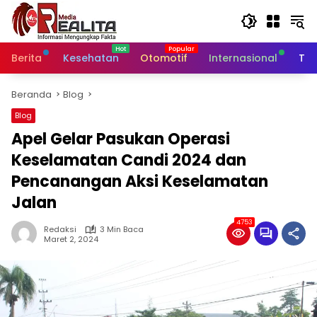
Langsung
ke
konten
Berita
Kesehatan
Otomotif
Internasional
Tek
Beranda
Blog
Blog
Apel Gelar Pasukan Operasi
Keselamatan Candi 2024 dan
Pencanangan Aksi Keselamatan
Jalan
4753
Redaksi
3 Min Baca
Maret 2, 2024