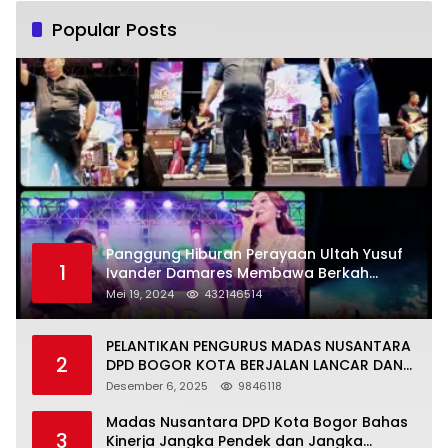
Popular Posts
Panggung Hiburan Perayaan Ultah Yusuf
1
Ivander Damares Membawa Berkah
Warga Kejapanan
Mei 19, 2024
432146514
PELANTIKAN PENGURUS MADAS NUSANTARA
2
DPD BOGOR KOTA BERJALAN LANCAR DAN
KHIDMAT
Desember 6, 2025
9846118
Madas Nusantara DPD Kota Bogor Bahas
3
Kinerja Jangka Pendek dan Jangka