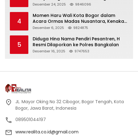
Panjang
Desember 24, 2025
9846096
Momen Haru Wali Kota Bogor dalam
4
Acara Ormas Madas Nusantara, Kenakan
Peci Hitam Tinggi sebagai Simbol
Desember 6, 2025
9824875
Kehormatan
Diduga Hina Nama Pendiri Pesantren, H
5
Resmi Dilaporkan ke Polres Bangkalan
Desember 16, 2025
9747653
JL. Mayor Oking No 32 Cibogor, Bogor Tengah, Kota
Bogor, Jawa Barat, Indonesia
089501044197
www.realita.co.id@gmail.com