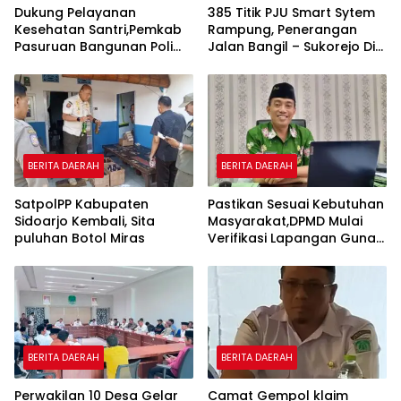
Dukung Pelayanan
385 Titik PJU Smart Sytem
Kesehatan Santri,Pemkab
Rampung, Penerangan
Pasuruan Bangunan Poli
Jalan Bangil – Sukorejo Di
Klinik Kesehatan di Ponpes
Rasakan Masyarakat.
BERITA DAERAH
BERITA DAERAH
SatpolPP Kabupaten
Pastikan Sesuai Kebutuhan
Sidoarjo Kembali, Sita
Masyarakat,DPMD Mulai
puluhan Botol Miras
Verifikasi Lapangan Guna
Cek Usulan BKK.
BERITA DAERAH
BERITA DAERAH
Perwakilan 10 Desa Gelar
Camat Gempol klaim