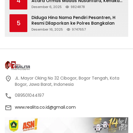
4
Acara Ormas Madas Nusantara, Kenakan
Peci Hitam Tinggi sebagai Simbol
Desember 6, 2025
9824878
Kehormatan
Diduga Hina Nama Pendiri Pesantren, H
5
Resmi Dilaporkan ke Polres Bangkalan
Desember 16, 2025
9747657
JL. Mayor Oking No 32 Cibogor, Bogor Tengah, Kota
Bogor, Jawa Barat, Indonesia
089501044197
www.realita.co.id@gmail.com