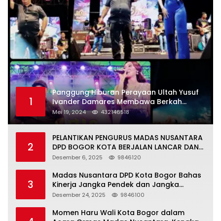
Panggung Hiburan Perayaan Ultah Yusuf
1
Ivander Damares Membawa Berkah
Warga Kejapanan
Mei 19, 2024
432146518
PELANTIKAN PENGURUS MADAS NUSANTARA
2
DPD BOGOR KOTA BERJALAN LANCAR DAN
KHIDMAT
Desember 6, 2025
9846120
Madas Nusantara DPD Kota Bogor Bahas
3
Kinerja Jangka Pendek dan Jangka
Panjang
Desember 24, 2025
9846100
Momen Haru Wali Kota Bogor dalam