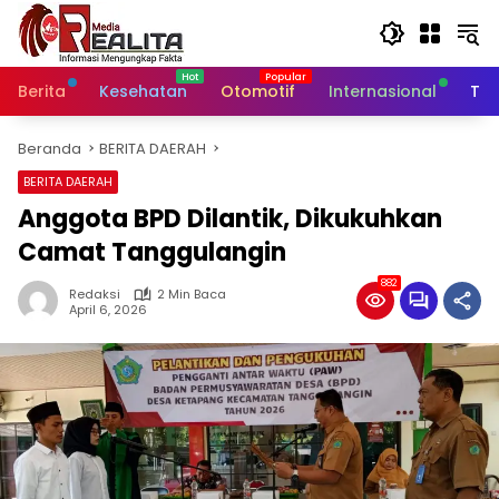
Langsung
ke
konten
Berita
Kesehatan
Otomotif
Internasional
Tek
Beranda
BERITA DAERAH
BERITA DAERAH
Anggota BPD Dilantik, Dikukuhkan
Camat Tanggulangin
882
Redaksi
2 Min Baca
April 6, 2026