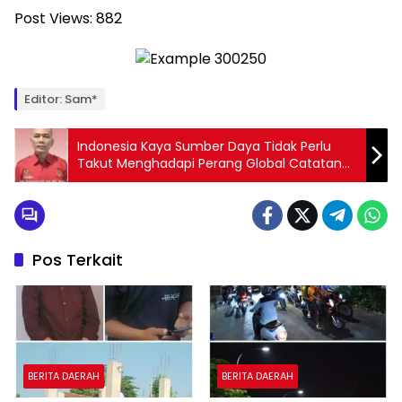
Post Views:
882
Editor: Sam*
Indonesia Kaya Sumber Daya Tidak Perlu
Takut Menghadapi Perang Global Catatan
Dr. Suriyanto Pd, SH.,MH.,M.Kn
Pos Terkait
BERITA DAERAH
BERITA DAERAH