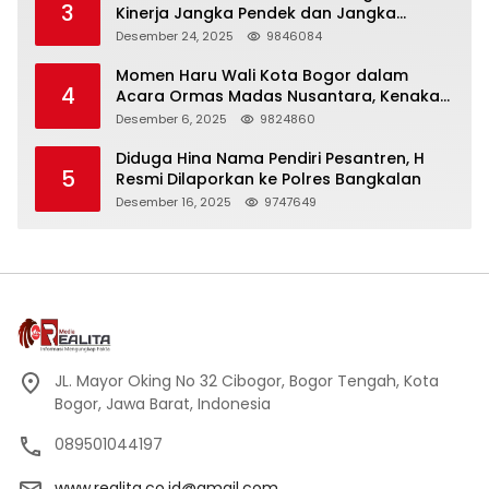
3
Kinerja Jangka Pendek dan Jangka
Panjang
Desember 24, 2025
9846084
Momen Haru Wali Kota Bogor dalam
4
Acara Ormas Madas Nusantara, Kenakan
Peci Hitam Tinggi sebagai Simbol
Desember 6, 2025
9824860
Kehormatan
Diduga Hina Nama Pendiri Pesantren, H
5
Resmi Dilaporkan ke Polres Bangkalan
Desember 16, 2025
9747649
JL. Mayor Oking No 32 Cibogor, Bogor Tengah, Kota
Bogor, Jawa Barat, Indonesia
089501044197
www.realita.co.id@gmail.com