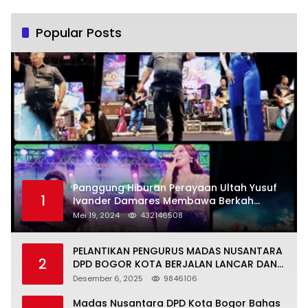
Popular Posts
Panggung Hiburan Perayaan Ultah Yusuf
1
Ivander Damares Membawa Berkah
Warga Kejapanan
Mei 19, 2024
432146508
PELANTIKAN PENGURUS MADAS NUSANTARA
2
DPD BOGOR KOTA BERJALAN LANCAR DAN
KHIDMAT
Desember 6, 2025
9846106
Madas Nusantara DPD Kota Bogor Bahas