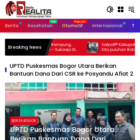
Langsung
ke
konten
Berita
Kesehatan
Otomotif
Internasional
Tek
 Rampung,
SatpolPP Kabupaten Sidoarjo Kembali,
Breaking News
Sukorejo Di
Sita puluhan Botol Miras
UPTD Puskesmas Bogor Utara Berikan
Bantuan Dana Dari CSR ke Posyandu Afiat 2
BERITA BOGOR
UPTD Puskesmas Bogor Utara
Berikan Bantuan Dana Dari