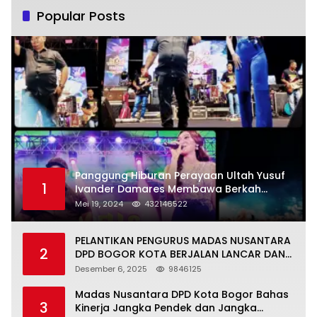
Popular Posts
Panggung Hiburan Perayaan Ultah Yusuf
1
Ivander Damares Membawa Berkah
Warga Kejapanan
Mei 19, 2024
432146522
PELANTIKAN PENGURUS MADAS NUSANTARA
2
DPD BOGOR KOTA BERJALAN LANCAR DAN
KHIDMAT
Desember 6, 2025
9846125
Madas Nusantara DPD Kota Bogor Bahas
3
Kinerja Jangka Pendek dan Jangka