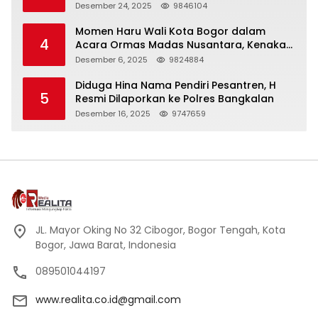
Panjang
Desember 24, 2025
9846104
Momen Haru Wali Kota Bogor dalam
4
Acara Ormas Madas Nusantara, Kenakan
Peci Hitam Tinggi sebagai Simbol
Desember 6, 2025
9824884
Kehormatan
Diduga Hina Nama Pendiri Pesantren, H
5
Resmi Dilaporkan ke Polres Bangkalan
Desember 16, 2025
9747659
JL. Mayor Oking No 32 Cibogor, Bogor Tengah, Kota
Bogor, Jawa Barat, Indonesia
089501044197
www.realita.co.id@gmail.com