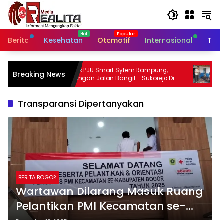
Langsung
ke
konten
Berita
Kesehatan
Otomotif
Internasional
Tek
k PJU Smart Sytem Rampung,
SatpolPP Kabupaten Sidoarjo 
Breaking News
an Jalan Bangil – Sukorejo Di
Sita puluhan Botol Miras
 Masyarakat.
Transparansi Dipertanyakan
BERITA BOGOR
Wartawan Dilarang Masuk Ruang
Pelantikan PMI Kecamatan se-