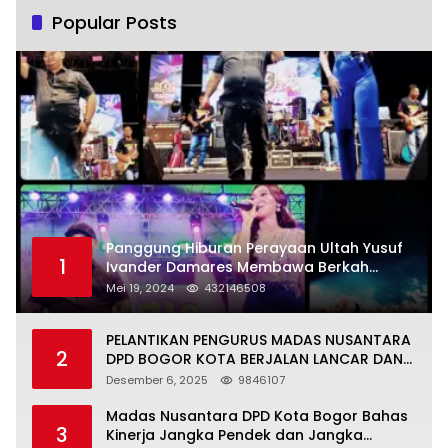
Popular Posts
Panggung Hiburan Perayaan Ultah Yusuf
1
Ivander Damares Membawa Berkah
Warga Kejapanan
Mei 19, 2024
432146508
PELANTIKAN PENGURUS MADAS NUSANTARA
2
DPD BOGOR KOTA BERJALAN LANCAR DAN
KHIDMAT
Desember 6, 2025
9846107
Madas Nusantara DPD Kota Bogor Bahas
3
Kinerja Jangka Pendek dan Jangka