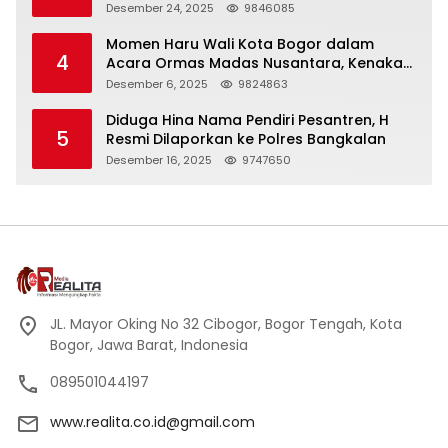
Panjang
Desember 24, 2025
9846085
Momen Haru Wali Kota Bogor dalam
4
Acara Ormas Madas Nusantara, Kenakan
Peci Hitam Tinggi sebagai Simbol
Desember 6, 2025
9824863
Kehormatan
Diduga Hina Nama Pendiri Pesantren, H
5
Resmi Dilaporkan ke Polres Bangkalan
Desember 16, 2025
9747650
JL. Mayor Oking No 32 Cibogor, Bogor Tengah, Kota
Bogor, Jawa Barat, Indonesia
089501044197
www.realita.co.id@gmail.com