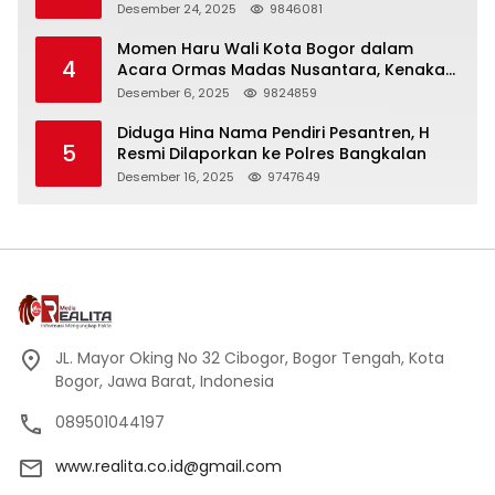
Panjang
Desember 24, 2025
9846081
Momen Haru Wali Kota Bogor dalam
4
Acara Ormas Madas Nusantara, Kenakan
Peci Hitam Tinggi sebagai Simbol
Desember 6, 2025
9824859
Kehormatan
Diduga Hina Nama Pendiri Pesantren, H
5
Resmi Dilaporkan ke Polres Bangkalan
Desember 16, 2025
9747649
JL. Mayor Oking No 32 Cibogor, Bogor Tengah, Kota
Bogor, Jawa Barat, Indonesia
089501044197
www.realita.co.id@gmail.com