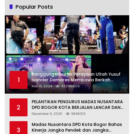
Popular Posts
Panggung Hiburan Perayaan Ultah Yusuf
1
Ivander Damares Membawa Berkah
Warga Kejapanan
Mei 19, 2024
432146506
PELANTIKAN PENGURUS MADAS NUSANTARA
2
DPD BOGOR KOTA BERJALAN LANCAR DAN
KHIDMAT
Desember 6, 2025
9846103
Madas Nusantara DPD Kota Bogor Bahas
3
Kinerja Jangka Pendek dan Jangka