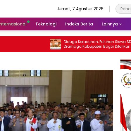
Jumat, 7 Agustus 2026
Internasional
Teknologi
Indeks Berita
Lainnya
Diduga Keracunan, Puluhan Siswa SD di
LBH
Dramaga Kabupaten Bogor Dilarikan Ke
Dam
Puskesmas
Sen
Bog