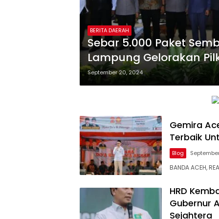
BERITA DAERAH
Sebar 5.000 Paket Semb
Lampung Gelorakan Pi
September 20, 2024
Gemira Ac
Terbaik Un
Blog
September
BANDA ACEH, REA
HRD Kembal
Gubernur A
Sejahtera