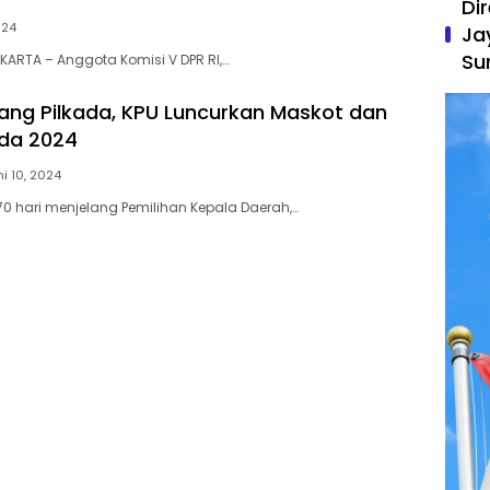
Di
024
Ja
Su
AKARTA – Anggota Komisi V DPR RI,…
elang Pilkada, KPU Luncurkan Maskot dan
ada 2024
ni 10, 2024
 170 hari menjelang Pemilihan Kepala Daerah,…