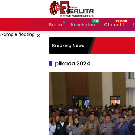
Langsung
ke
konten
Berita
Kesehatan
Otomotif
×
Breaking News
pilkada 2024