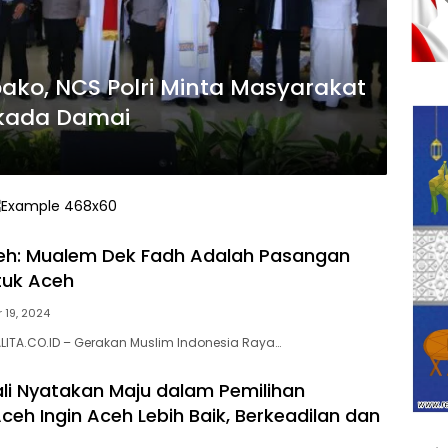
ako, NCS Polri Minta Masyarakat
lkada Damai
eh: Mualem Dek Fadh Adalah Pasangan
tuk Aceh
 19, 2024
LITA.CO.ID – Gerakan Muslim Indonesia Raya…
i Nyatakan Maju dalam Pemilihan
ceh Ingin Aceh Lebih Baik, Berkeadilan dan