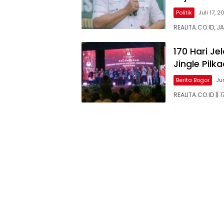
Politik
Juli 17, 2
REALITA.CO.ID, J
170 Hari J
Jingle Pilk
Berita Bogor
Ju
REALITA.CO.ID ||