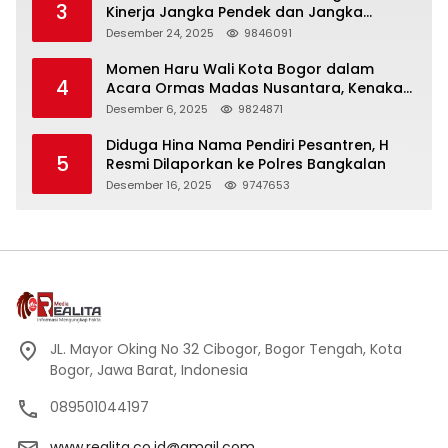
3
Kinerja Jangka Pendek dan Jangka
Panjang
Desember 24, 2025
9846091
Momen Haru Wali Kota Bogor dalam
4
Acara Ormas Madas Nusantara, Kenakan
Peci Hitam Tinggi sebagai Simbol
Desember 6, 2025
9824871
Kehormatan
Diduga Hina Nama Pendiri Pesantren, H
5
Resmi Dilaporkan ke Polres Bangkalan
Desember 16, 2025
9747653
JL. Mayor Oking No 32 Cibogor, Bogor Tengah, Kota
Bogor, Jawa Barat, Indonesia
089501044197
www.realita.co.id@gmail.com