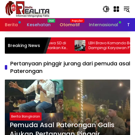
Langsung
ke
konten
Berita
Kesehatan
Otomotif
Internasional
Tek
wa SD di
LBH Bravo Komando Bogor Raya
Breaking News
ikan Ke
Dampingi Karyawan PT ACL dalam
Sengketa PHK di Disnaker Kabupaten
Bogor
Pertanyaan pinggir jurang dari pemuda asal
Paterongan
Berita Bangkalan
Pemuda Asal Paterongan Galis
Ajukan Pertanyaan Pinggir