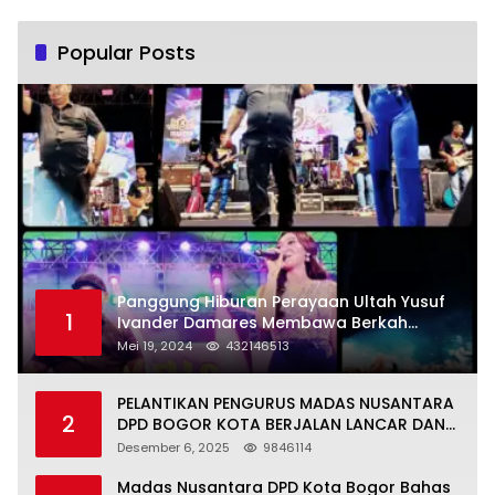
Popular Posts
Panggung Hiburan Perayaan Ultah Yusuf
1
Ivander Damares Membawa Berkah
Warga Kejapanan
Mei 19, 2024
432146513
PELANTIKAN PENGURUS MADAS NUSANTARA
2
DPD BOGOR KOTA BERJALAN LANCAR DAN
KHIDMAT
Desember 6, 2025
9846114
Madas Nusantara DPD Kota Bogor Bahas