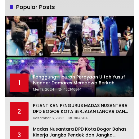
Popular Posts
Panggung Hiburan Perayaan Ultah Yusuf
1
Ivander Damares Membawa Berkah
Warga Kejapanan
Mei 19, 2024
432146514
PELANTIKAN PENGURUS MADAS NUSANTARA
2
DPD BOGOR KOTA BERJALAN LANCAR DAN
KHIDMAT
Desember 6, 2025
9846114
Madas Nusantara DPD Kota Bogor Bahas
3
Kinerja Jangka Pendek dan Jangka