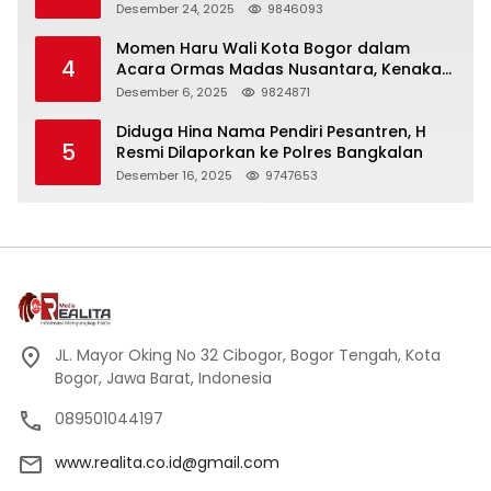
Panjang
Desember 24, 2025
9846093
Momen Haru Wali Kota Bogor dalam
4
Acara Ormas Madas Nusantara, Kenakan
Peci Hitam Tinggi sebagai Simbol
Desember 6, 2025
9824871
Kehormatan
Diduga Hina Nama Pendiri Pesantren, H
5
Resmi Dilaporkan ke Polres Bangkalan
Desember 16, 2025
9747653
JL. Mayor Oking No 32 Cibogor, Bogor Tengah, Kota
Bogor, Jawa Barat, Indonesia
089501044197
www.realita.co.id@gmail.com