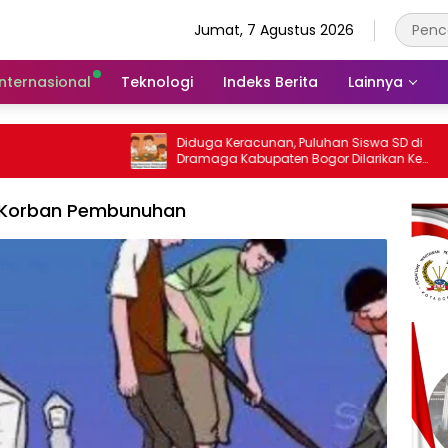
Jumat, 7 Agustus 2026
Internasional
Teknologi
Indeks Berita
Lainnya
Diduga Keracunan, Puluhan Siswa SD di
LBH Brav
Dramaga Kabupaten Bogor Dilarikan Ke
Dampingi
Puskesmas
Sengketa
Bogor
 Korban Pembunuhan