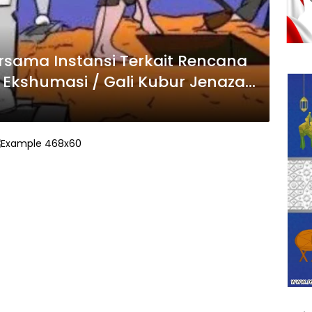
rsama Instansi Terkait Rencana
 Ekshumasi / Gali Kubur Jenazah
nuhan