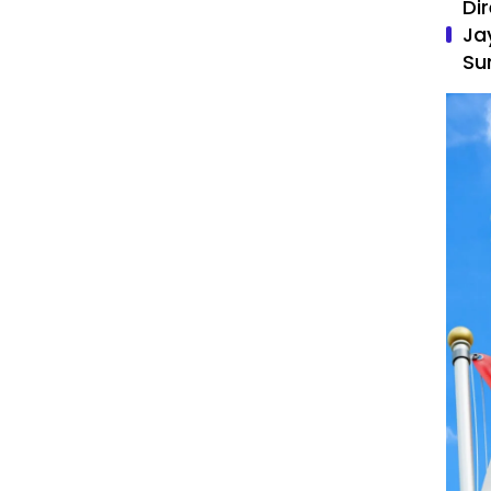
Di
Ja
Su