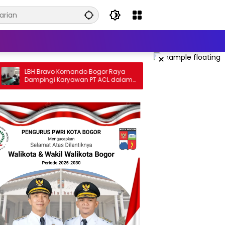
×
o Komando Bogor Raya
385 Titik PJU Smart Sytem Ra
 Karyawan PT ACL dalam
Penerangan Jalan Bangil – Suk
 PHK di Disnaker Kabupaten
Rasakan Masyarakat.