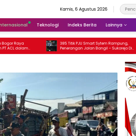
Kamis, 6 Agustus 2026
Internasional
Teknologi
Indeks Berita
Lainnya
385 Titik PJU Smart Sytem Rampung,
Satpol
Penerangan Jalan Bangil – Sukorejo Di
Sita pu
Rasakan Masyarakat.