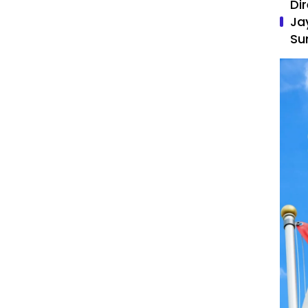
Di
Ja
Su