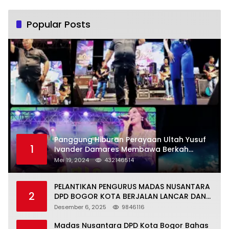
Popular Posts
Panggung Hiburan Perayaan Ultah Yusuf
1
Ivander Damares Membawa Berkah
Warga Kejapanan
Mei 19, 2024
432146514
PELANTIKAN PENGURUS MADAS NUSANTARA
2
DPD BOGOR KOTA BERJALAN LANCAR DAN
KHIDMAT
Desember 6, 2025
9846116
Madas Nusantara DPD Kota Bogor Bahas