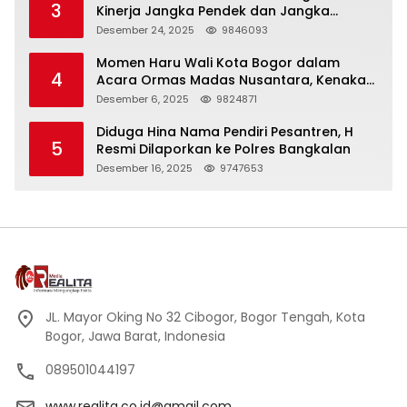
3
Kinerja Jangka Pendek dan Jangka
Panjang
Desember 24, 2025
9846093
Momen Haru Wali Kota Bogor dalam
4
Acara Ormas Madas Nusantara, Kenakan
Peci Hitam Tinggi sebagai Simbol
Desember 6, 2025
9824871
Kehormatan
Diduga Hina Nama Pendiri Pesantren, H
5
Resmi Dilaporkan ke Polres Bangkalan
Desember 16, 2025
9747653
JL. Mayor Oking No 32 Cibogor, Bogor Tengah, Kota
Bogor, Jawa Barat, Indonesia
089501044197
www.realita.co.id@gmail.com