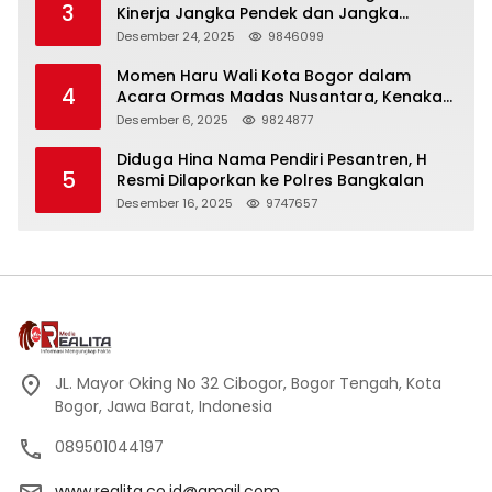
3
Kinerja Jangka Pendek dan Jangka
Panjang
Desember 24, 2025
9846099
Momen Haru Wali Kota Bogor dalam
4
Acara Ormas Madas Nusantara, Kenakan
Peci Hitam Tinggi sebagai Simbol
Desember 6, 2025
9824877
Kehormatan
Diduga Hina Nama Pendiri Pesantren, H
5
Resmi Dilaporkan ke Polres Bangkalan
Desember 16, 2025
9747657
JL. Mayor Oking No 32 Cibogor, Bogor Tengah, Kota
Bogor, Jawa Barat, Indonesia
089501044197
www.realita.co.id@gmail.com