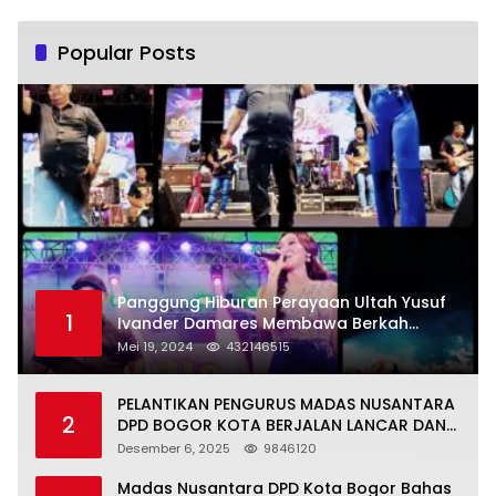
Popular Posts
Panggung Hiburan Perayaan Ultah Yusuf
1
Ivander Damares Membawa Berkah
Warga Kejapanan
Mei 19, 2024
432146515
PELANTIKAN PENGURUS MADAS NUSANTARA
2
DPD BOGOR KOTA BERJALAN LANCAR DAN
KHIDMAT
Desember 6, 2025
9846120
Madas Nusantara DPD Kota Bogor Bahas