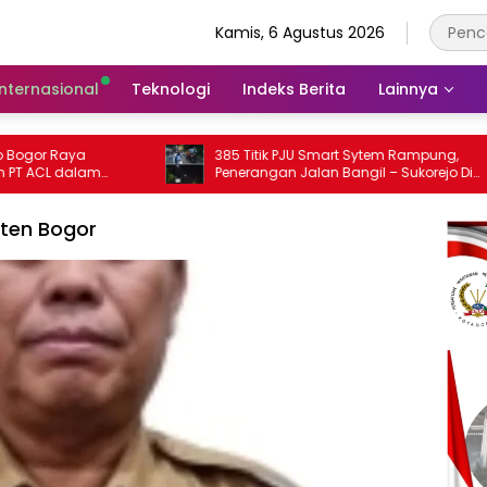
Kamis, 6 Agustus 2026
Internasional
Teknologi
Indeks Berita
Lainnya
385 Titik PJU Smart Sytem Rampung,
Satpol
Penerangan Jalan Bangil – Sukorejo Di
Sita p
Rasakan Masyarakat.
ten Bogor