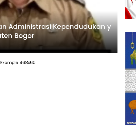
n Administrasi Kependudukan y
aten Bogor