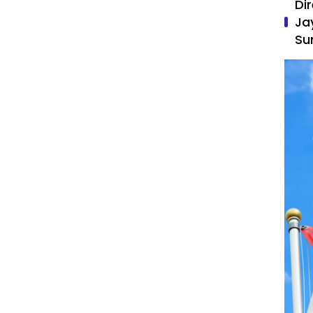
Di
Ja
Su