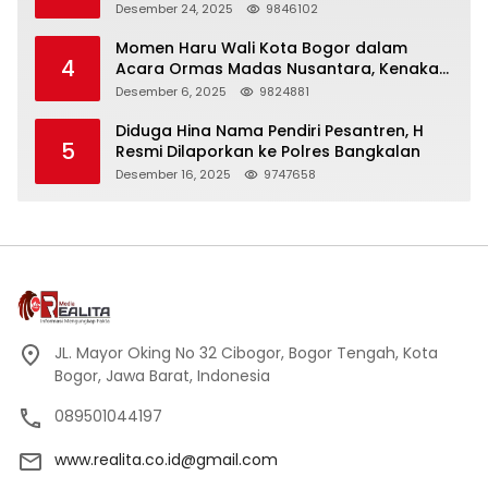
Panjang
Desember 24, 2025
9846102
Momen Haru Wali Kota Bogor dalam
4
Acara Ormas Madas Nusantara, Kenakan
Peci Hitam Tinggi sebagai Simbol
Desember 6, 2025
9824881
Kehormatan
Diduga Hina Nama Pendiri Pesantren, H
5
Resmi Dilaporkan ke Polres Bangkalan
Desember 16, 2025
9747658
JL. Mayor Oking No 32 Cibogor, Bogor Tengah, Kota
Bogor, Jawa Barat, Indonesia
089501044197
www.realita.co.id@gmail.com