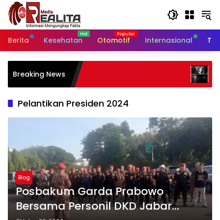
Langsung
ke
konten
Berita
Kesehatan
Otomotif
Internasional
Tek
Jalan Nasional Paterongan Lic
Breaking News
Ceceran Air Garam, Warga Sor
Lambatnya Penanganan
Pelantikan Presiden 2024
Blog
Posbakum Garda Prabowo
Bersama Personil DKD Jabar