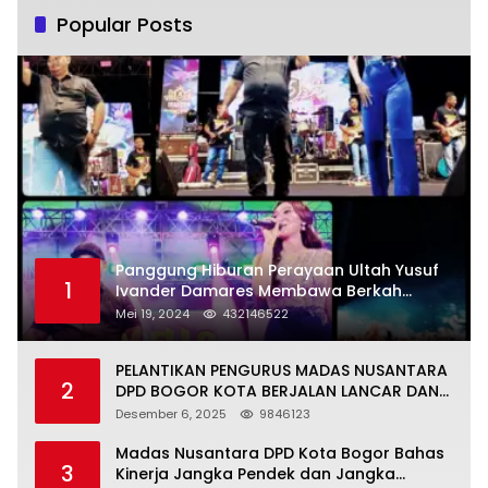
Popular Posts
Panggung Hiburan Perayaan Ultah Yusuf
1
Ivander Damares Membawa Berkah
Warga Kejapanan
Mei 19, 2024
432146522
PELANTIKAN PENGURUS MADAS NUSANTARA
2
DPD BOGOR KOTA BERJALAN LANCAR DAN
KHIDMAT
Desember 6, 2025
9846123
Madas Nusantara DPD Kota Bogor Bahas
3
Kinerja Jangka Pendek dan Jangka