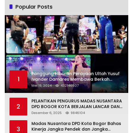
Popular Posts
Panggung Hiburan Perayaan Ultah Yusuf
1
Ivander Damares Membawa Berkah
Warga Kejapanan
Mei 19, 2024
432146507
PELANTIKAN PENGURUS MADAS NUSANTARA
2
DPD BOGOR KOTA BERJALAN LANCAR DAN
KHIDMAT
Desember 6, 2025
9846104
Madas Nusantara DPD Kota Bogor Bahas
3
Kinerja Jangka Pendek dan Jangka