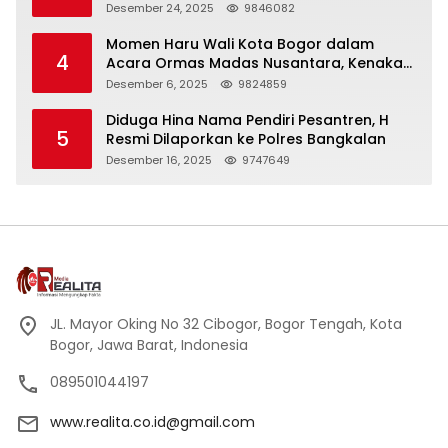
Panjang
Desember 24, 2025
9846082
Momen Haru Wali Kota Bogor dalam
4
Acara Ormas Madas Nusantara, Kenakan
Peci Hitam Tinggi sebagai Simbol
Desember 6, 2025
9824859
Kehormatan
Diduga Hina Nama Pendiri Pesantren, H
5
Resmi Dilaporkan ke Polres Bangkalan
Desember 16, 2025
9747649
JL. Mayor Oking No 32 Cibogor, Bogor Tengah, Kota
Bogor, Jawa Barat, Indonesia
089501044197
www.realita.co.id@gmail.com