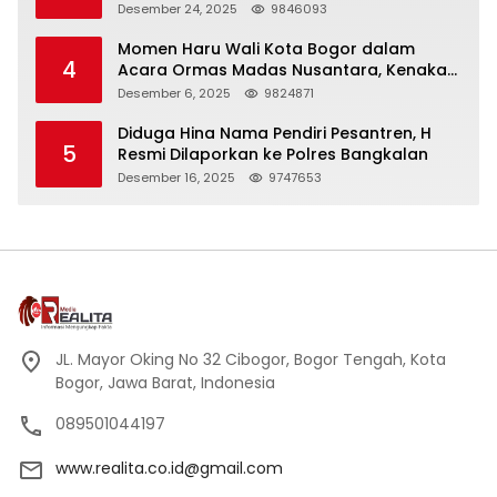
Panjang
Desember 24, 2025
9846093
Momen Haru Wali Kota Bogor dalam
4
Acara Ormas Madas Nusantara, Kenakan
Peci Hitam Tinggi sebagai Simbol
Desember 6, 2025
9824871
Kehormatan
Diduga Hina Nama Pendiri Pesantren, H
5
Resmi Dilaporkan ke Polres Bangkalan
Desember 16, 2025
9747653
JL. Mayor Oking No 32 Cibogor, Bogor Tengah, Kota
Bogor, Jawa Barat, Indonesia
089501044197
www.realita.co.id@gmail.com