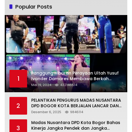
Popular Posts
Panggung Hiburan Perayaan Ultah Yusuf
1
Ivander Damares Membawa Berkah
Warga Kejapanan
Mei 19, 2024
432146514
PELANTIKAN PENGURUS MADAS NUSANTARA
2
DPD BOGOR KOTA BERJALAN LANCAR DAN
KHIDMAT
Desember 6, 2025
9846114
Madas Nusantara DPD Kota Bogor Bahas
3
Kinerja Jangka Pendek dan Jangka