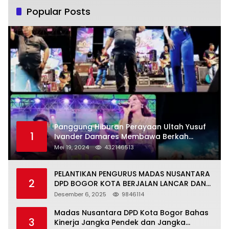
Popular Posts
Panggung Hiburan Perayaan Ultah Yusuf
1
Ivander Damares Membawa Berkah
Warga Kejapanan
Mei 19, 2024
432146513
PELANTIKAN PENGURUS MADAS NUSANTARA
2
DPD BOGOR KOTA BERJALAN LANCAR DAN
KHIDMAT
Desember 6, 2025
9846114
Madas Nusantara DPD Kota Bogor Bahas
3
Kinerja Jangka Pendek dan Jangka