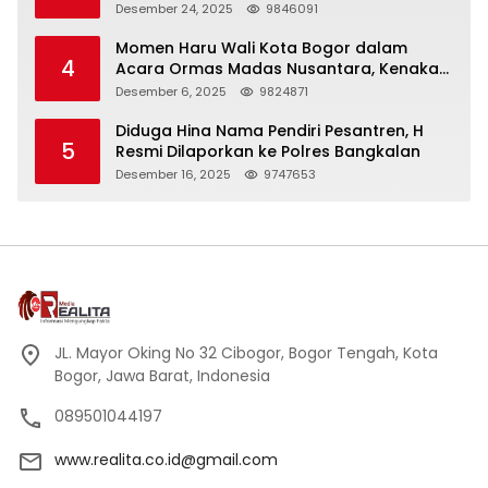
Panjang
Desember 24, 2025
9846091
Momen Haru Wali Kota Bogor dalam
4
Acara Ormas Madas Nusantara, Kenakan
Peci Hitam Tinggi sebagai Simbol
Desember 6, 2025
9824871
Kehormatan
Diduga Hina Nama Pendiri Pesantren, H
5
Resmi Dilaporkan ke Polres Bangkalan
Desember 16, 2025
9747653
JL. Mayor Oking No 32 Cibogor, Bogor Tengah, Kota
Bogor, Jawa Barat, Indonesia
089501044197
www.realita.co.id@gmail.com