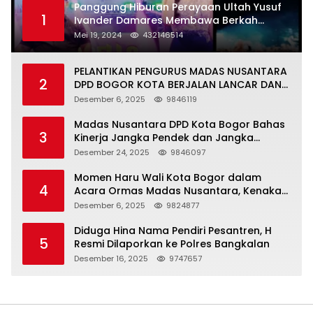
Panggung Hiburan Perayaan Ultah Yusuf
1
Ivander Damares Membawa Berkah
Warga Kejapanan
Mei 19, 2024
432146514
PELANTIKAN PENGURUS MADAS NUSANTARA
2
DPD BOGOR KOTA BERJALAN LANCAR DAN
KHIDMAT
Desember 6, 2025
9846119
Madas Nusantara DPD Kota Bogor Bahas
3
Kinerja Jangka Pendek dan Jangka
Panjang
Desember 24, 2025
9846097
Momen Haru Wali Kota Bogor dalam
4
Acara Ormas Madas Nusantara, Kenakan
Peci Hitam Tinggi sebagai Simbol
Desember 6, 2025
9824877
Kehormatan
Diduga Hina Nama Pendiri Pesantren, H
5
Resmi Dilaporkan ke Polres Bangkalan
Desember 16, 2025
9747657