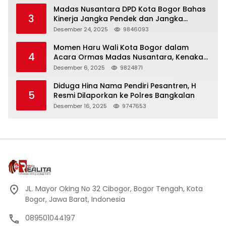
Madas Nusantara DPD Kota Bogor Bahas
3
Kinerja Jangka Pendek dan Jangka
Panjang
Desember 24, 2025
9846093
Momen Haru Wali Kota Bogor dalam
4
Acara Ormas Madas Nusantara, Kenakan
Peci Hitam Tinggi sebagai Simbol
Desember 6, 2025
9824871
Kehormatan
Diduga Hina Nama Pendiri Pesantren, H
5
Resmi Dilaporkan ke Polres Bangkalan
Desember 16, 2025
9747653
JL. Mayor Oking No 32 Cibogor, Bogor Tengah, Kota
Bogor, Jawa Barat, Indonesia
089501044197