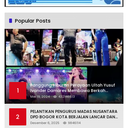
Popular Posts
Panggung Hiburan Perayaan Ultah Yusuf
1
Ivander Damares Membawa Berkah
Warga Kejapanan
Mei 19, 2024
432146513
PELANTIKAN PENGURUS MADAS NUSANTARA
2
DPD BOGOR KOTA BERJALAN LANCAR DAN
KHIDMAT
Desember 6, 2025
9846114