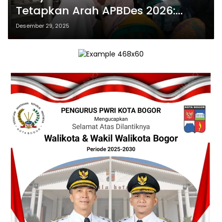
Tetapkan Arah APBDes 2026:
Transparansi Anggaran Diuji
Desember 29, 2025