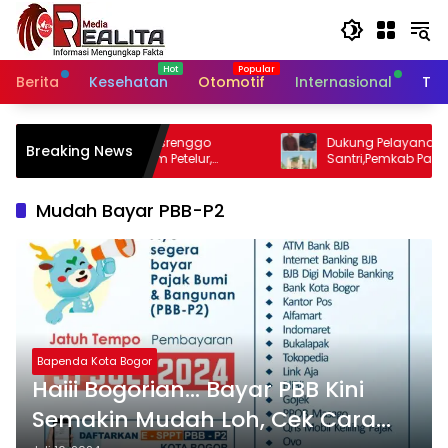
Langsung
ke
konten
Berita
Kesehatan
Otomotif
Internasional
Tek
srenggo
Dukung Pelayanan Kesehatan
Breaking News
etelur,
Santri,Pemkab Pasuruan Bangunan Poli
an Dan
Klinik Kesehatan di Ponpes
Mudah Bayar PBB-P2
Bapenda Kota Bogor
Haiii Bogorian… Bayar PBB Kini
Semakin Mudah Loh, Cek Cara