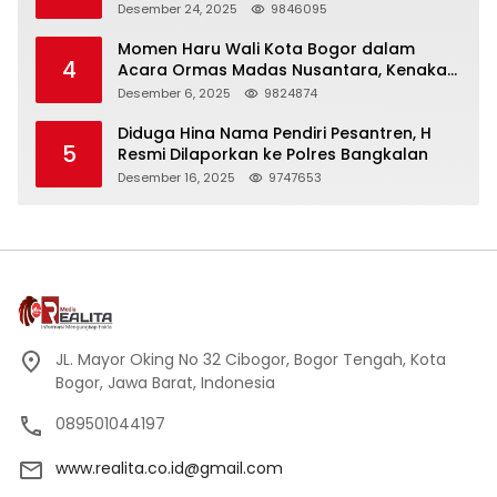
Panjang
Desember 24, 2025
9846095
Momen Haru Wali Kota Bogor dalam
4
Acara Ormas Madas Nusantara, Kenakan
Peci Hitam Tinggi sebagai Simbol
Desember 6, 2025
9824874
Kehormatan
Diduga Hina Nama Pendiri Pesantren, H
5
Resmi Dilaporkan ke Polres Bangkalan
Desember 16, 2025
9747653
JL. Mayor Oking No 32 Cibogor, Bogor Tengah, Kota
Bogor, Jawa Barat, Indonesia
089501044197
www.realita.co.id@gmail.com