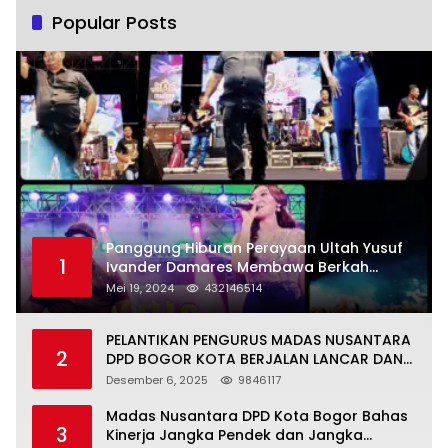
Popular Posts
Panggung Hiburan Perayaan Ultah Yusuf
1
Ivander Damares Membawa Berkah
Warga Kejapanan
Mei 19, 2024
432146514
PELANTIKAN PENGURUS MADAS NUSANTARA
2
DPD BOGOR KOTA BERJALAN LANCAR DAN
KHIDMAT
Desember 6, 2025
9846117
Madas Nusantara DPD Kota Bogor Bahas
3
Kinerja Jangka Pendek dan Jangka