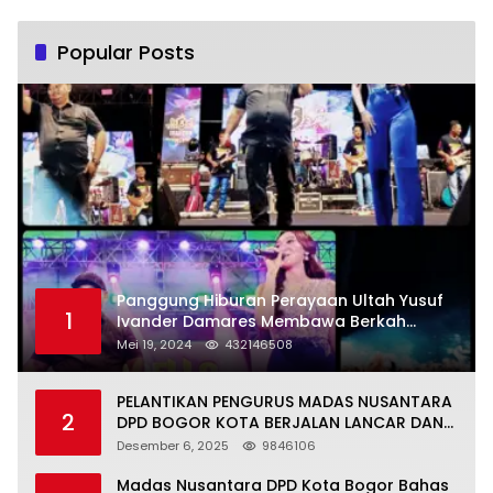
Popular Posts
Panggung Hiburan Perayaan Ultah Yusuf
1
Ivander Damares Membawa Berkah
Warga Kejapanan
Mei 19, 2024
432146508
PELANTIKAN PENGURUS MADAS NUSANTARA
2
DPD BOGOR KOTA BERJALAN LANCAR DAN
KHIDMAT
Desember 6, 2025
9846106
Madas Nusantara DPD Kota Bogor Bahas