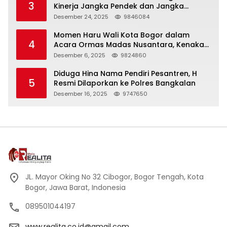
3
Kinerja Jangka Pendek dan Jangka
Panjang
Desember 24, 2025
9846084
Momen Haru Wali Kota Bogor dalam
4
Acara Ormas Madas Nusantara, Kenakan
Peci Hitam Tinggi sebagai Simbol
Desember 6, 2025
9824860
Kehormatan
Diduga Hina Nama Pendiri Pesantren, H
5
Resmi Dilaporkan ke Polres Bangkalan
Desember 16, 2025
9747650
JL. Mayor Oking No 32 Cibogor, Bogor Tengah, Kota
Bogor, Jawa Barat, Indonesia
089501044197
www.realita.co.id@gmail.com