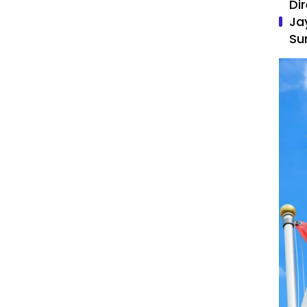
Di
Ja
Su