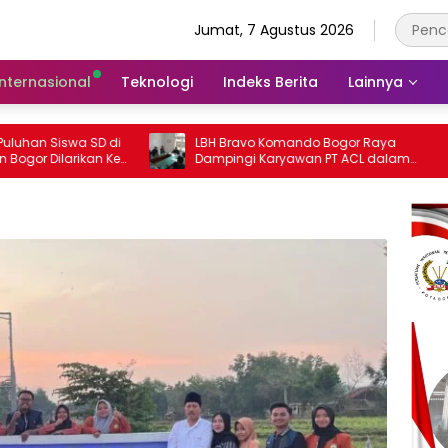
Jumat, 7 Agustus 2026
Internasional
Teknologi
Indeks Berita
Lainnya
di
LBH Bravo Komando Bogor Raya
385 Ti
Ke
Dampingi Karyawan PT ACL dalam
Peneran
Sengketa PHK di Disnaker Kabupaten
Rasaka
Bogor