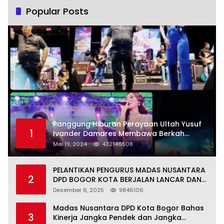
Popular Posts
Panggung Hiburan Perayaan Ultah Yusuf
1
Ivander Damares Membawa Berkah
Warga Kejapanan
Mei 19, 2024
432146508
PELANTIKAN PENGURUS MADAS NUSANTARA
2
DPD BOGOR KOTA BERJALAN LANCAR DAN
KHIDMAT
Desember 6, 2025
9846106
Madas Nusantara DPD Kota Bogor Bahas
3
Kinerja Jangka Pendek dan Jangka