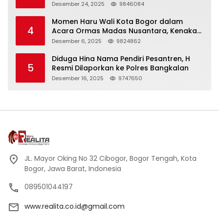
Panjang
Desember 24, 2025
9846084
Momen Haru Wali Kota Bogor dalam
4
Acara Ormas Madas Nusantara, Kenakan
Peci Hitam Tinggi sebagai Simbol
Desember 6, 2025
9824862
Kehormatan
Diduga Hina Nama Pendiri Pesantren, H
5
Resmi Dilaporkan ke Polres Bangkalan
Desember 16, 2025
9747650
JL. Mayor Oking No 32 Cibogor, Bogor Tengah, Kota
Bogor, Jawa Barat, Indonesia
089501044197
www.realita.co.id@gmail.com