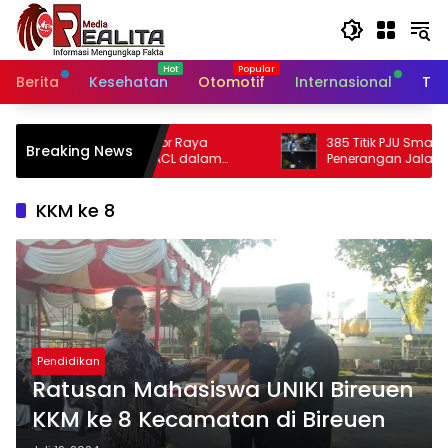
Langsung
ke
konten
Berita
Kesehatan
Otomotif
Internasional
Tek
 Raya
385 Titik PJU Smart Sytem Rampung,
Breaking News
L dalam
Penerangan Jalan Bangil – Sukorejo Di
Kabupaten
Rasakan Masyarakat.
KKM ke 8
Pendidikan
Ratusan Mahasiswa UNIKI Bireuen
KKM ke 8 Kecamatan di Bireuen