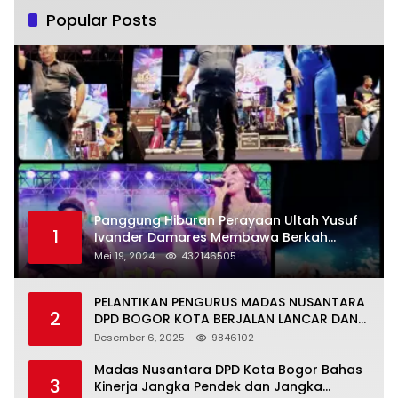
Popular Posts
Panggung Hiburan Perayaan Ultah Yusuf
1
Ivander Damares Membawa Berkah
Warga Kejapanan
Mei 19, 2024
432146505
PELANTIKAN PENGURUS MADAS NUSANTARA
2
DPD BOGOR KOTA BERJALAN LANCAR DAN
KHIDMAT
Desember 6, 2025
9846102
Madas Nusantara DPD Kota Bogor Bahas
3
Kinerja Jangka Pendek dan Jangka