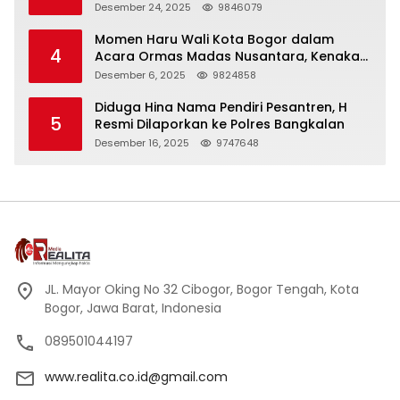
Panjang
Desember 24, 2025
9846079
Momen Haru Wali Kota Bogor dalam
4
Acara Ormas Madas Nusantara, Kenakan
Peci Hitam Tinggi sebagai Simbol
Desember 6, 2025
9824858
Kehormatan
Diduga Hina Nama Pendiri Pesantren, H
5
Resmi Dilaporkan ke Polres Bangkalan
Desember 16, 2025
9747648
JL. Mayor Oking No 32 Cibogor, Bogor Tengah, Kota
Bogor, Jawa Barat, Indonesia
089501044197
www.realita.co.id@gmail.com