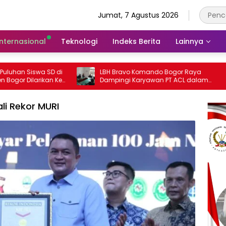
Jumat, 7 Agustus 2026
Internasional
Teknologi
Indeks Berita
Lainnya
di
LBH Bravo Komando Bogor Raya
385 Ti
Ke
Dampingi Karyawan PT ACL dalam
Penera
Sengketa PHK di Disnaker Kabupaten
Rasaka
Bogor
i Rekor MURI