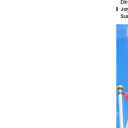
Di
Ja
Su