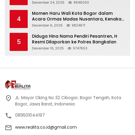
Panjang
Desember 24, 2025
9846093
Momen Haru Wali Kota Bogor dalam
4
Acara Ormas Madas Nusantara, Kenakan
Peci Hitam Tinggi sebagai Simbol
Desember 6, 2025
9824871
Kehormatan
Diduga Hina Nama Pendiri Pesantren, H
5
Resmi Dilaporkan ke Polres Bangkalan
Desember 16, 2025
9747653
JL. Mayor Oking No 32 Cibogor, Bogor Tengah, Kota
Bogor, Jawa Barat, Indonesia
089501044197
www.realita.co.id@gmail.com