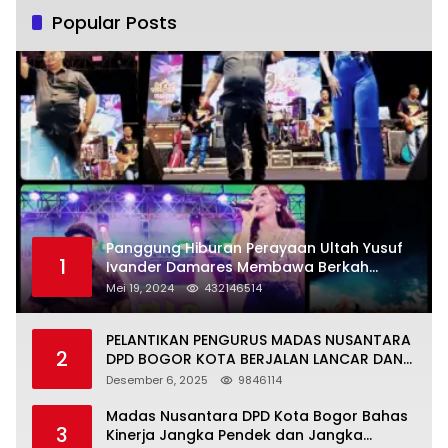
Popular Posts
Panggung Hiburan Perayaan Ultah Yusuf
1
Ivander Damares Membawa Berkah
Warga Kejapanan
Mei 19, 2024
432146514
PELANTIKAN PENGURUS MADAS NUSANTARA
2
DPD BOGOR KOTA BERJALAN LANCAR DAN
KHIDMAT
Desember 6, 2025
9846114
Madas Nusantara DPD Kota Bogor Bahas
3
Kinerja Jangka Pendek dan Jangka