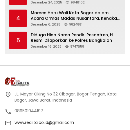
Panjang
Desember 24, 2025
9846102
Momen Haru Wali Kota Bogor dalam
4
Acara Ormas Madas Nusantara, Kenakan
Peci Hitam Tinggi sebagai Simbol
Desember 6, 2025
9824881
Kehormatan
Diduga Hina Nama Pendiri Pesantren, H
5
Resmi Dilaporkan ke Polres Bangkalan
Desember 16, 2025
9747658
JL. Mayor Oking No 32 Cibogor, Bogor Tengah, Kota
Bogor, Jawa Barat, Indonesia
089501044197
www.realita.co.id@gmail.com