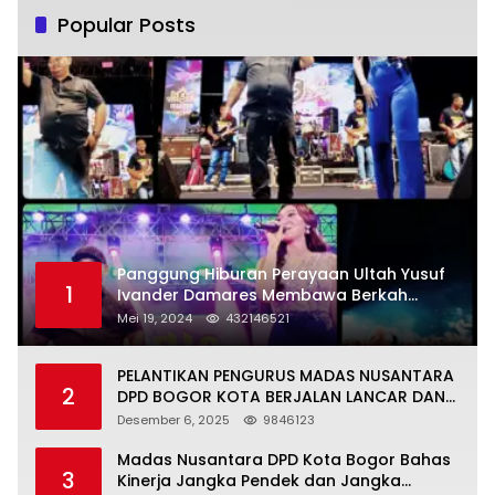
Popular Posts
Panggung Hiburan Perayaan Ultah Yusuf
1
Ivander Damares Membawa Berkah
Warga Kejapanan
Mei 19, 2024
432146521
PELANTIKAN PENGURUS MADAS NUSANTARA
2
DPD BOGOR KOTA BERJALAN LANCAR DAN
KHIDMAT
Desember 6, 2025
9846123
Madas Nusantara DPD Kota Bogor Bahas
3
Kinerja Jangka Pendek dan Jangka