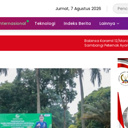
Jumat, 7 Agustus 2026
Internasional
Teknologi
Indeks Berita
Lainnya
Babinsa Koramil 12/Manisrenggo
Sambangi Peternak Ayam Petelur,
Dukung Ketahanan Pangan Dan
Perekonomian Warga