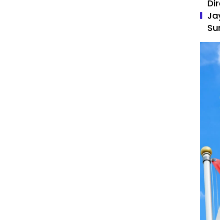
Di
Ja
Su