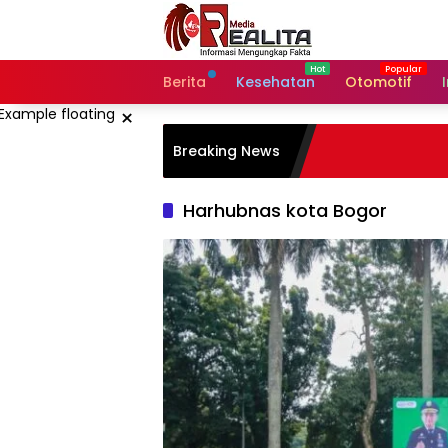
Langsung
ke
konten
Berita
Kesehatan
Otomotif
×
Breaking News
Harhubnas kota Bogor