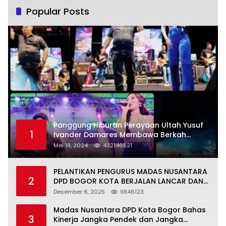
Popular Posts
Panggung Hiburan Perayaan Ultah Yusuf
1
Ivander Damares Membawa Berkah
Warga Kejapanan
Mei 19, 2024
432146521
PELANTIKAN PENGURUS MADAS NUSANTARA
2
DPD BOGOR KOTA BERJALAN LANCAR DAN
KHIDMAT
Desember 6, 2025
9846123
Madas Nusantara DPD Kota Bogor Bahas
3
Kinerja Jangka Pendek dan Jangka