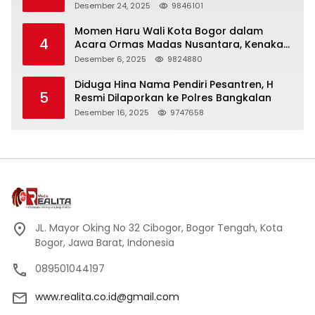
Panjang
Desember 24, 2025
9846101
Momen Haru Wali Kota Bogor dalam
4
Acara Ormas Madas Nusantara, Kenakan
Peci Hitam Tinggi sebagai Simbol
Desember 6, 2025
9824880
Kehormatan
Diduga Hina Nama Pendiri Pesantren, H
5
Resmi Dilaporkan ke Polres Bangkalan
Desember 16, 2025
9747658
JL. Mayor Oking No 32 Cibogor, Bogor Tengah, Kota
Bogor, Jawa Barat, Indonesia
089501044197
www.realita.co.id@gmail.com