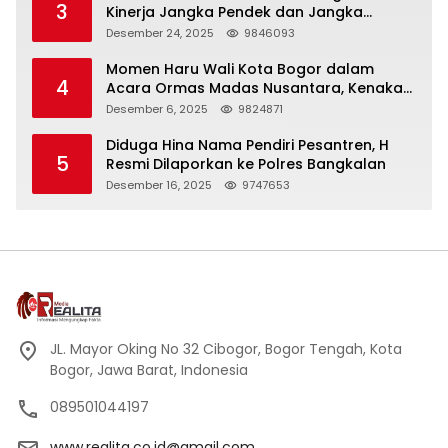
3
Kinerja Jangka Pendek dan Jangka
Panjang
Desember 24, 2025
9846093
Momen Haru Wali Kota Bogor dalam
4
Acara Ormas Madas Nusantara, Kenakan
Peci Hitam Tinggi sebagai Simbol
Desember 6, 2025
9824871
Kehormatan
Diduga Hina Nama Pendiri Pesantren, H
5
Resmi Dilaporkan ke Polres Bangkalan
Desember 16, 2025
9747653
JL. Mayor Oking No 32 Cibogor, Bogor Tengah, Kota
Bogor, Jawa Barat, Indonesia
089501044197
www.realita.co.id@gmail.com