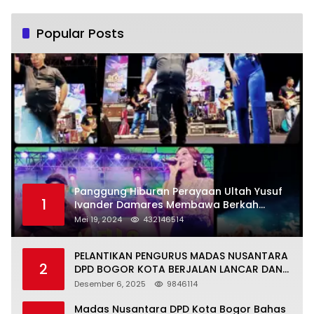
Popular Posts
Panggung Hiburan Perayaan Ultah Yusuf
1
Ivander Damares Membawa Berkah
Warga Kejapanan
Mei 19, 2024
432146514
PELANTIKAN PENGURUS MADAS NUSANTARA
2
DPD BOGOR KOTA BERJALAN LANCAR DAN
KHIDMAT
Desember 6, 2025
9846114
Madas Nusantara DPD Kota Bogor Bahas