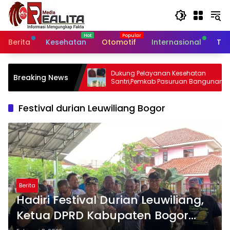
Langsung
ke
konten
Berita
Kesehatan
Otomotif
Internasional
Tek
Dukung Pelayanan Kesehatan
Diduga Kerac
Breaking News
Santri,Pemkab Pasuruan Bangunan Poli
Dramaga Kabu
Klinik Kesehatan di Ponpes
Puskesmas
Festival durian Leuwiliang Bogor
Berita
Hadiri Festival Durian Leuwiliang,
Ketua DPRD Kabupaten Bogor