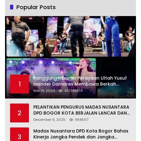
Popular Posts
Panggung Hiburan Perayaan Ultah Yusuf
1
Ivander Damares Membawa Berkah
Warga Kejapanan
Mei 19, 2024
432146514
PELANTIKAN PENGURUS MADAS NUSANTARA
2
DPD BOGOR KOTA BERJALAN LANCAR DAN
KHIDMAT
Desember 6, 2025
9846117
Madas Nusantara DPD Kota Bogor Bahas
3
Kinerja Jangka Pendek dan Jangka