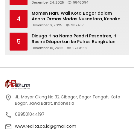
Panjang
Desember 24, 2025
9846094
Momen Haru Wali Kota Bogor dalam
4
Acara Ormas Madas Nusantara, Kenakan
Peci Hitam Tinggi sebagai Simbol
Desember 6, 2025
9824871
Kehormatan
Diduga Hina Nama Pendiri Pesantren, H
5
Resmi Dilaporkan ke Polres Bangkalan
Desember 16, 2025
9747653
JL. Mayor Oking No 32 Cibogor, Bogor Tengah, Kota
Bogor, Jawa Barat, Indonesia
089501044197
www.realita.co.id@gmail.com