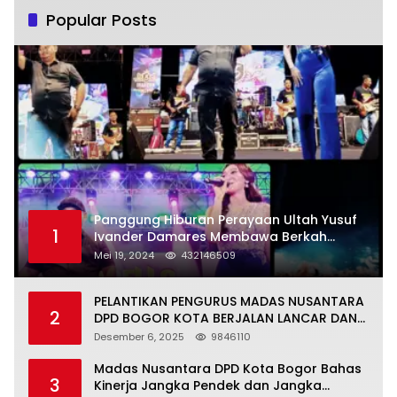
Popular Posts
Panggung Hiburan Perayaan Ultah Yusuf
1
Ivander Damares Membawa Berkah
Warga Kejapanan
Mei 19, 2024
432146509
PELANTIKAN PENGURUS MADAS NUSANTARA
2
DPD BOGOR KOTA BERJALAN LANCAR DAN
KHIDMAT
Desember 6, 2025
9846110
Madas Nusantara DPD Kota Bogor Bahas
3
Kinerja Jangka Pendek dan Jangka