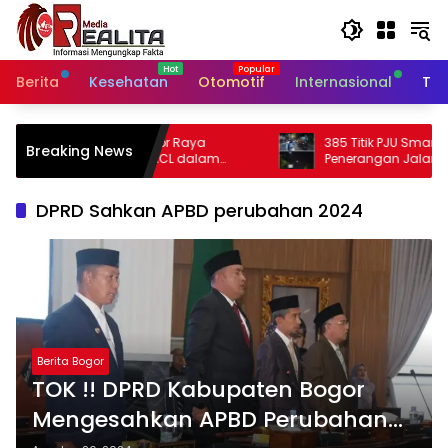
Langsung
ke
konten
Berita
Kesehatan
Otomotif
Internasional
Tek
 Raya
385 Titik PJU Smart Sytem Rampung,
Breaking News
L dalam
Penerangan Jalan Bangil – Sukorejo Di
Kabupaten
Rasakan Masyarakat.
DPRD Sahkan APBD perubahan 2024
Berita Bogor
TOK !! DPRD Kabupaten Bogor
Mengesahkan APBD Perubahan