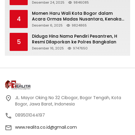
Panjang
Desember 24, 2025
9846085
Momen Haru Wali Kota Bogor dalam
4
Acara Ormas Madas Nusantara, Kenakan
Peci Hitam Tinggi sebagai Simbol
Desember 6, 2025
9824865
Kehormatan
Diduga Hina Nama Pendiri Pesantren, H
5
Resmi Dilaporkan ke Polres Bangkalan
Desember 16, 2025
9747650
JL. Mayor Oking No 32 Cibogor, Bogor Tengah, Kota
Bogor, Jawa Barat, Indonesia
089501044197
www.realita.co.id@gmail.com