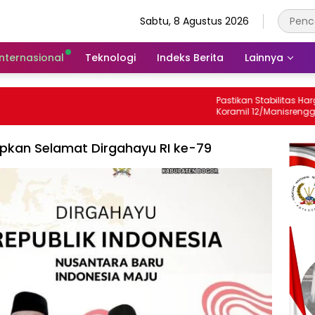
Sabtu, 8 Agustus 2026
Internasional
Teknologi
Indeks Berita
Lainnya
Pastikan Stabilitas Harga, Babinsa
Koramil 12/Manisrenggo Pantau Harga
Sembako Di Pasar Klewer
kan Selamat Dirgahayu RI ke-79