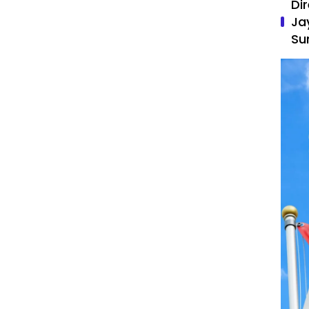
Di
Ja
Su