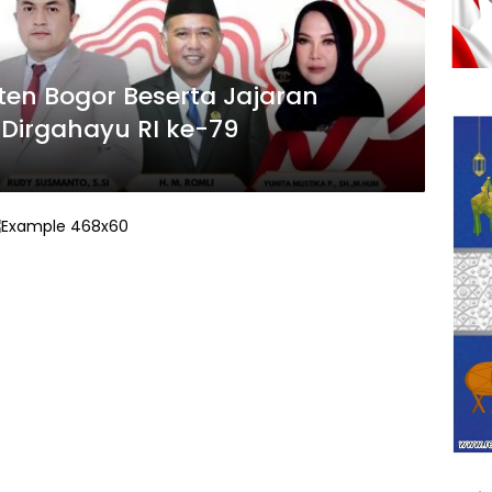
en Bogor Beserta Jajaran
irgahayu RI ke-79