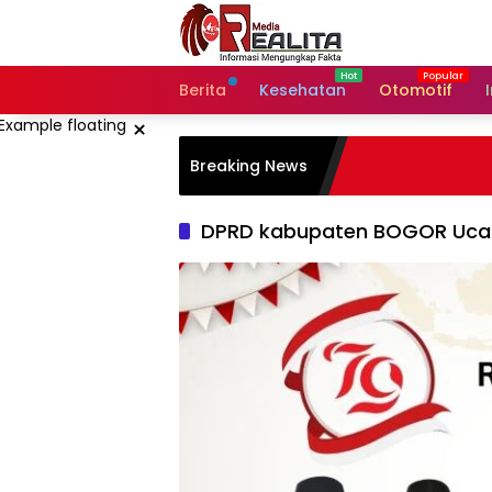
Langsung
ke
konten
Berita
Kesehatan
Otomotif
×
Breaking News
DPRD kabupaten BOGOR Ucap