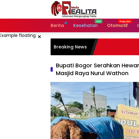
Langsung
ke
konten
Berita
Kesehatan
Otomotif
×
Breaking News
Bupati Bogor Serahkan Hewan
Masjid Raya Nurul Wathon