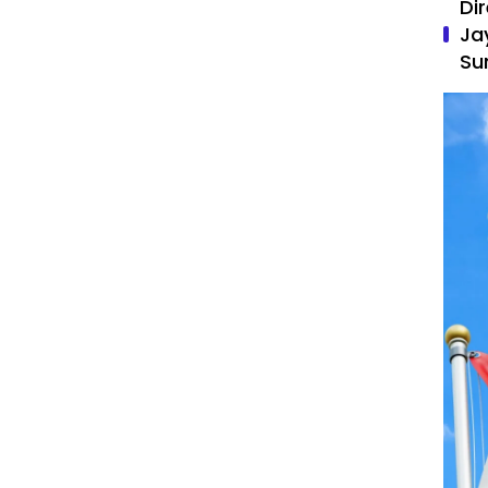
Di
Ja
Su