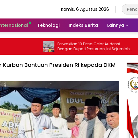
Kamis, 6 Agustus 2026
Internasional
Teknologi
Indeks Berita
Lainnya
Perwakilan 10 Desa Gelar Audensi
Camat G
Dengan Bupati Pasuruan, Ini Sejumlah
Dengan 
Tuntutannya
Indisipli
 Kurban Bantuan Presiden RI kepada DKM