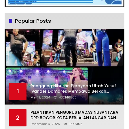
Popular Posts
Panggung Hiburan Perayaan Ultah Yusuf
1
Ivander Damares Membawa Berkah
Warga Kejapanan
Mei 19, 2024
432146508
PELANTIKAN PENGURUS MADAS NUSANTARA
2
DPD BOGOR KOTA BERJALAN LANCAR DAN
KHIDMAT
Desember 6, 2025
9846106