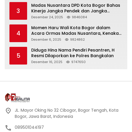
Madas Nusantara DPD Kota Bogor Bahas
3
Kinerja Jangka Pendek dan Jangka
Panjang
Desember 24, 2025
9846084
Momen Haru Wali Kota Bogor dalam
4
Acara Ormas Madas Nusantara, Kenakan
Peci Hitam Tinggi sebagai Simbol
Desember 6, 2025
9824862
Kehormatan
Diduga Hina Nama Pendiri Pesantren, H
5
Resmi Dilaporkan ke Polres Bangkalan
Desember 16, 2025
9747650
JL. Mayor Oking No 32 Cibogor, Bogor Tengah, Kota
Bogor, Jawa Barat, Indonesia
089501044197