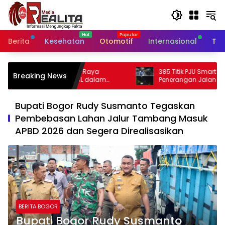
Langsung
ke
konten
Berita
Kesehatan
Otomotif
Internasional
Tek
Raya
385 Titik PJU Smart Sytem Rampung,
Breaking News
 dalam
Penerangan Jalan Bangil – Sukorejo Di
abupaten
Rasakan Masyarakat.
Bupati Bogor Rudy Susmanto Tegaskan
Pembebasan Lahan Jalur Tambang Masuk
APBD 2026 dan Segera Direalisasikan
BERITA BOGOR
Bupati Bogor Rudy Susmanto