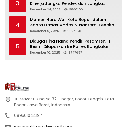
3
Kinerja Jangka Pendek dan Jangka
Panjang
Desember 24, 2025
9846100
Momen Haru Wali Kota Bogor dalam
4
Acara Ormas Madas Nusantara, Kenakan
Peci Hitam Tinggi sebagai Simbol
Desember 6, 2025
9824878
Kehormatan
Diduga Hina Nama Pendiri Pesantren, H
5
Resmi Dilaporkan ke Polres Bangkalan
Desember 16, 2025
9747657
JL. Mayor Oking No 32 Cibogor, Bogor Tengah, Kota
Bogor, Jawa Barat, Indonesia
089501044197
www.realita.co.id@gmail.com