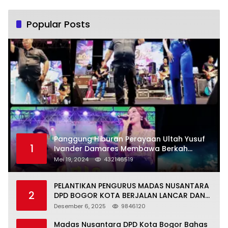
Popular Posts
Panggung Hiburan Perayaan Ultah Yusuf
1
Ivander Damares Membawa Berkah
Warga Kejapanan
Mei 19, 2024
432146519
PELANTIKAN PENGURUS MADAS NUSANTARA
2
DPD BOGOR KOTA BERJALAN LANCAR DAN
KHIDMAT
Desember 6, 2025
9846120
Madas Nusantara DPD Kota Bogor Bahas