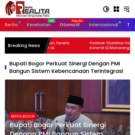
Langsung
ke
konten
Berita
Kesehatan
Otomotif
Internasional
Tek
n, Peserta
Pastikan Stabilitas Harga, Babinsa
Breaking News
di
Koramil 12/Manisrenggo Pantau Harga
ra
Sembako Di Pasar Klewer
Bupati Bogor Perkuat Sinergi Dengan PMI
Bangun Sistem Kebencanaan Terintegrasi
BERITA BOGOR
Bupati Bogor Perkuat Sinergi
Dengan PMI Bangun Sistem