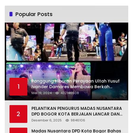
Popular Posts
Panggung Hiburan Perayaan Ultah Yusuf
1
Ivander Damares Membawa Berkah
Warga Kejapanan
Mei 19, 2024
432146508
PELANTIKAN PENGURUS MADAS NUSANTARA
2
DPD BOGOR KOTA BERJALAN LANCAR DAN
KHIDMAT
Desember 6, 2025
9846106
Madas Nusantara DPD Kota Bogor Bahas