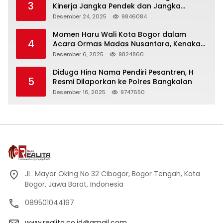
3
Kinerja Jangka Pendek dan Jangka
Panjang
Desember 24, 2025
9846084
Momen Haru Wali Kota Bogor dalam
4
Acara Ormas Madas Nusantara, Kenakan
Peci Hitam Tinggi sebagai Simbol
Desember 6, 2025
9824860
Kehormatan
Diduga Hina Nama Pendiri Pesantren, H
5
Resmi Dilaporkan ke Polres Bangkalan
Desember 16, 2025
9747650
JL. Mayor Oking No 32 Cibogor, Bogor Tengah, Kota
Bogor, Jawa Barat, Indonesia
089501044197
www.realita.co.id@gmail.com