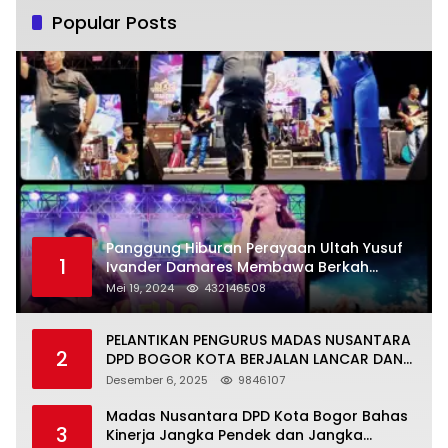
Popular Posts
Panggung Hiburan Perayaan Ultah Yusuf
1
Ivander Damares Membawa Berkah
Warga Kejapanan
Mei 19, 2024
432146508
PELANTIKAN PENGURUS MADAS NUSANTARA
2
DPD BOGOR KOTA BERJALAN LANCAR DAN
KHIDMAT
Desember 6, 2025
9846107
Madas Nusantara DPD Kota Bogor Bahas
3
Kinerja Jangka Pendek dan Jangka