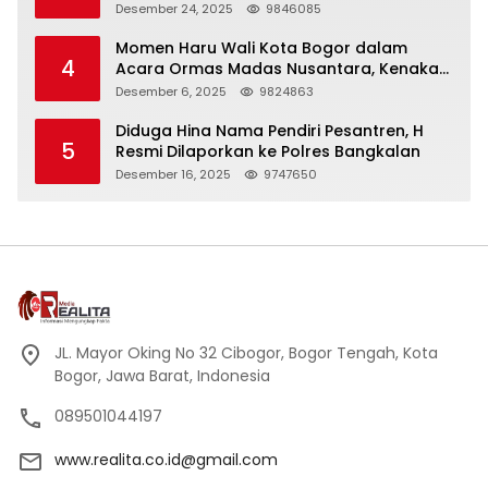
Panjang
Desember 24, 2025
9846085
Momen Haru Wali Kota Bogor dalam
4
Acara Ormas Madas Nusantara, Kenakan
Peci Hitam Tinggi sebagai Simbol
Desember 6, 2025
9824863
Kehormatan
Diduga Hina Nama Pendiri Pesantren, H
5
Resmi Dilaporkan ke Polres Bangkalan
Desember 16, 2025
9747650
JL. Mayor Oking No 32 Cibogor, Bogor Tengah, Kota
Bogor, Jawa Barat, Indonesia
089501044197
www.realita.co.id@gmail.com