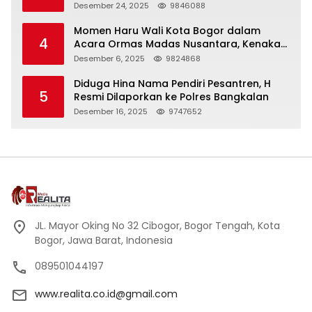
Panjang
Desember 24, 2025
9846088
Momen Haru Wali Kota Bogor dalam
4
Acara Ormas Madas Nusantara, Kenakan
Peci Hitam Tinggi sebagai Simbol
Desember 6, 2025
9824868
Kehormatan
Diduga Hina Nama Pendiri Pesantren, H
5
Resmi Dilaporkan ke Polres Bangkalan
Desember 16, 2025
9747652
JL. Mayor Oking No 32 Cibogor, Bogor Tengah, Kota
Bogor, Jawa Barat, Indonesia
089501044197
www.realita.co.id@gmail.com