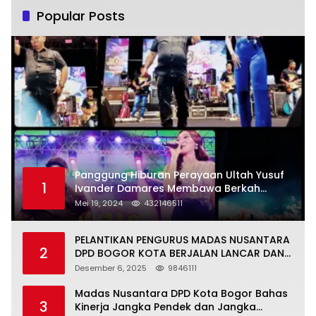
Popular Posts
Panggung Hiburan Perayaan Ultah Yusuf
1
Ivander Damares Membawa Berkah
Warga Kejapanan
Mei 19, 2024
432146511
PELANTIKAN PENGURUS MADAS NUSANTARA
2
DPD BOGOR KOTA BERJALAN LANCAR DAN
KHIDMAT
Desember 6, 2025
9846111
Madas Nusantara DPD Kota Bogor Bahas
3
Kinerja Jangka Pendek dan Jangka