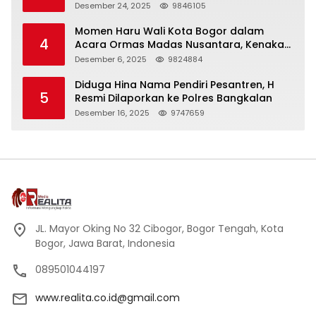
Panjang
Desember 24, 2025
9846105
Momen Haru Wali Kota Bogor dalam
4
Acara Ormas Madas Nusantara, Kenakan
Peci Hitam Tinggi sebagai Simbol
Desember 6, 2025
9824884
Kehormatan
Diduga Hina Nama Pendiri Pesantren, H
5
Resmi Dilaporkan ke Polres Bangkalan
Desember 16, 2025
9747659
JL. Mayor Oking No 32 Cibogor, Bogor Tengah, Kota
Bogor, Jawa Barat, Indonesia
089501044197
www.realita.co.id@gmail.com