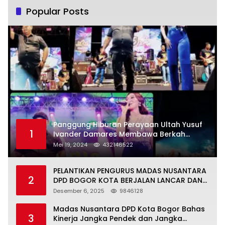
Popular Posts
Panggung Hiburan Perayaan Ultah Yusuf
1
Ivander Damares Membawa Berkah
Warga Kejapanan
Mei 19, 2024
432146522
PELANTIKAN PENGURUS MADAS NUSANTARA
2
DPD BOGOR KOTA BERJALAN LANCAR DAN
KHIDMAT
Desember 6, 2025
9846128
Madas Nusantara DPD Kota Bogor Bahas
3
Kinerja Jangka Pendek dan Jangka