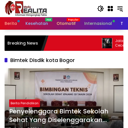
Langsung
ke
konten
Berita
Kesehatan
Otomotif
Internasional
Tek
Jalan Nasional Paterongan Licin
Breaking News
Ceceran Air Garam, Warga Soroti
Lambatnya Penanganan
Bimtek Disdik kota Bogor
Berita Pendidikan
Penyelenggara Bimtek Sekolah
Sehat Yang Diselenggarakan