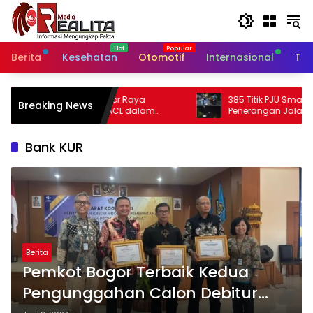
Langsung
ke
konten
Berita
Kesehatan
Otomotif
Internasional
Tek
r Raya
385 Titik PJU Smart Sytem Rampung,
Breaking News
CL dalam
Penerangan Jalan Bangil – Sukorejo Di
Kabupaten
Rasakan Masyarakat.
Bank KUR
Berita
Pemkot Bogor Terbaik Kedua
Pengunggahan Calon Debitur