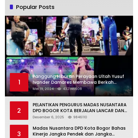
Popular Posts
Panggung Hiburan Perayaan Ultah Yusuf
1
Ivander Damares Membawa Berkah
Warga Kejapanan
Mei 19, 2024
432146508
PELANTIKAN PENGURUS MADAS NUSANTARA
2
DPD BOGOR KOTA BERJALAN LANCAR DAN
KHIDMAT
Desember 6, 2025
9846110
Madas Nusantara DPD Kota Bogor Bahas
3
Kinerja Jangka Pendek dan Jangka