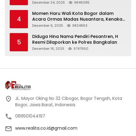
Panjang
Desember 24, 2025
9846085
Momen Haru Wali Kota Bogor dalam
4
Acara Ormas Madas Nusantara, Kenakan
Peci Hitam Tinggi sebagai Simbol
Desember 6, 2025
9824863
Kehormatan
Diduga Hina Nama Pendiri Pesantren, H
5
Resmi Dilaporkan ke Polres Bangkalan
Desember 16, 2025
9747650
JL. Mayor Oking No 32 Cibogor, Bogor Tengah, Kota
Bogor, Jawa Barat, Indonesia
089501044197
www.realita.co.id@gmail.com