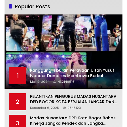
Popular Posts
Panggung Hiburan Perayaan Ultah Yusuf
1
Ivander Damares Membawa Berkah
Warga Kejapanan
Mei 19, 2024
432146516
PELANTIKAN PENGURUS MADAS NUSANTARA
2
DPD BOGOR KOTA BERJALAN LANCAR DAN
KHIDMAT
Desember 6, 2025
9846120
Madas Nusantara DPD Kota Bogor Bahas
3
Kinerja Jangka Pendek dan Jangka