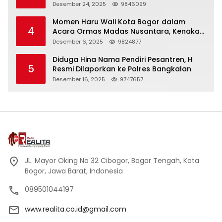
Panjang
Desember 24, 2025
9846099
Momen Haru Wali Kota Bogor dalam
4
Acara Ormas Madas Nusantara, Kenakan
Peci Hitam Tinggi sebagai Simbol
Desember 6, 2025
9824877
Kehormatan
Diduga Hina Nama Pendiri Pesantren, H
5
Resmi Dilaporkan ke Polres Bangkalan
Desember 16, 2025
9747657
JL. Mayor Oking No 32 Cibogor, Bogor Tengah, Kota
Bogor, Jawa Barat, Indonesia
089501044197
www.realita.co.id@gmail.com