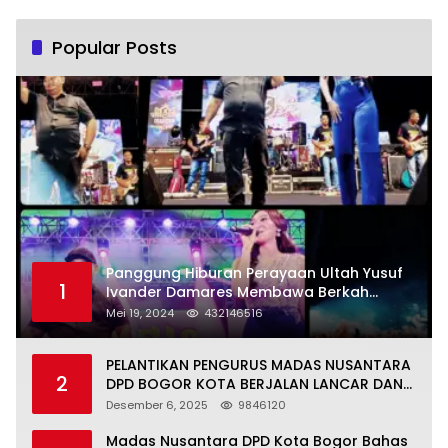
Popular Posts
Panggung Hiburan Perayaan Ultah Yusuf
1
Ivander Damares Membawa Berkah
Warga Kejapanan
Mei 19, 2024
432146516
PELANTIKAN PENGURUS MADAS NUSANTARA
2
DPD BOGOR KOTA BERJALAN LANCAR DAN
KHIDMAT
Desember 6, 2025
9846120
Madas Nusantara DPD Kota Bogor Bahas