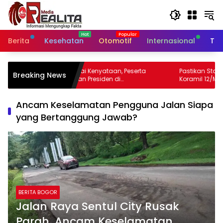
Langsung
ke
konten
Berita
Kesehatan
Otomotif
Internasional
Tek
i Kenyataan, Peserta
Pastikan Stabilitas Harga, Babinsa
Breaking News
 Presiden di
Koramil 12/Manisrenggo Pantau Harga
n Nusantara
Sembako Di Pasar Klewer
Ancam Keselamatan Pengguna Jalan Siapa
yang Bertanggung Jawab?
BERITA BOGOR
Jalan Raya Sentul City Rusak
Parah, Ancam Keselamatan