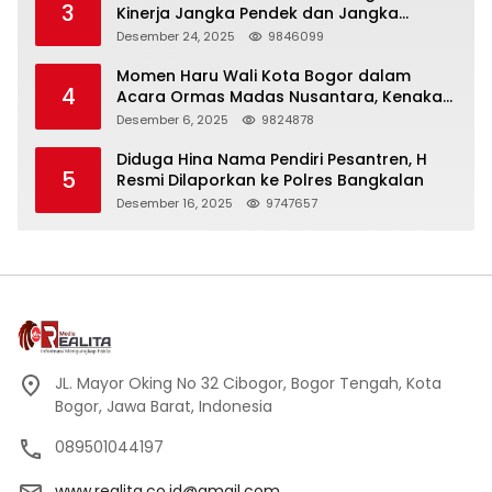
3
Kinerja Jangka Pendek dan Jangka
Panjang
Desember 24, 2025
9846099
Momen Haru Wali Kota Bogor dalam
4
Acara Ormas Madas Nusantara, Kenakan
Peci Hitam Tinggi sebagai Simbol
Desember 6, 2025
9824878
Kehormatan
Diduga Hina Nama Pendiri Pesantren, H
5
Resmi Dilaporkan ke Polres Bangkalan
Desember 16, 2025
9747657
JL. Mayor Oking No 32 Cibogor, Bogor Tengah, Kota
Bogor, Jawa Barat, Indonesia
089501044197
www.realita.co.id@gmail.com