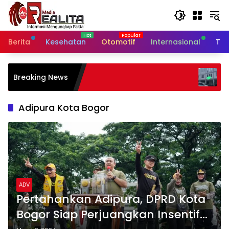
Langsung
ke
konten
Berita
Kesehatan
Otomotif
Internasional
Tek
Diduga Alami Perlakuan Tidak
Breaking News
Menyenangkan, Karyawan Indo
Group Mengaku Dipermalukan d
Hadapan Rekan Kerja
Adipura Kota Bogor
ADV
Pertahankan Adipura, DPRD Kota
Bogor Siap Perjuangkan Insentif