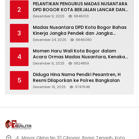
PELANTIKAN PENGURUS MADAS NUSANTARA
2
DPD BOGOR KOTA BERJALAN LANCAR DAN
KHIDMAT
Desember 6, 2025
9846103
Madas Nusantara DPD Kota Bogor Bahas
3
Kinerja Jangka Pendek dan Jangka
Panjang
Desember 24, 2025
9846080
Momen Haru Wali Kota Bogor dalam
4
Acara Ormas Madas Nusantara, Kenakan
Peci Hitam Tinggi sebagai Simbol
Desember 6, 2025
9824859
Kehormatan
Diduga Hina Nama Pendiri Pesantren, H
5
Resmi Dilaporkan ke Polres Bangkalan
Desember 16, 2025
9747648
JL. Mayor Oking No 32 Cibogor, Bogor Tengah, Kota