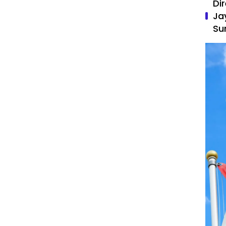
Di
Ja
Su