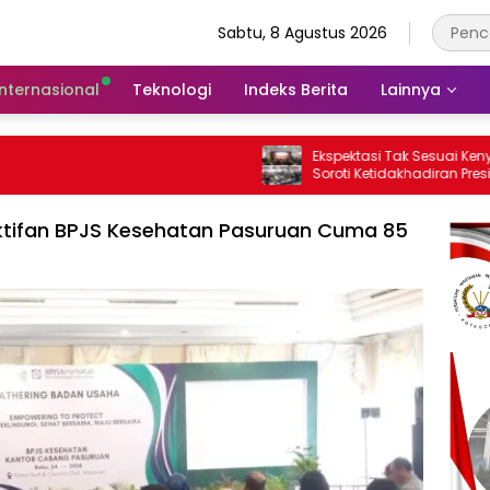
Sabtu, 8 Agustus 2026
Internasional
Teknologi
Indeks Berita
Lainnya
Ekspektasi Tak Sesuai Kenyataan, Peserta
Soroti Ketidakhadiran Presiden di
Kongres Kebudayaan Nusantara
tifan BPJS Kesehatan Pasuruan Cuma 85