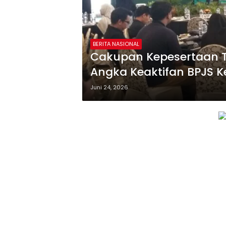
BERITA NASIONAL
Cakupan Kepesertaan 
Angka Keaktifan BPJS 
Persen
Juni 24, 2026