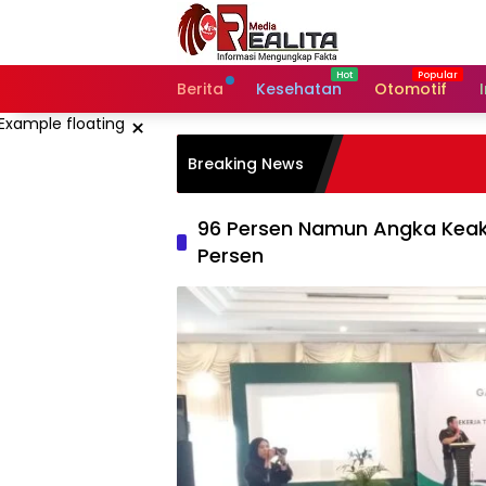
Langsung
ke
konten
Berita
Kesehatan
Otomotif
×
Breaking News
96 Persen Namun Angka Keak
Persen